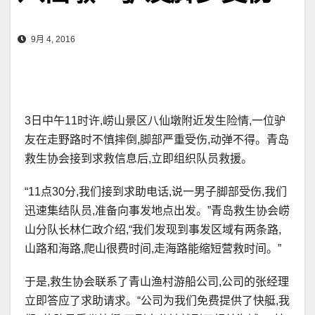
9月 4, 2016
3日中午11时许,崂山景区八仙墩附近发生险情,一位驴
友在走野路时不慎摔倒,脚部严重受伤,动弹不得。青岛
救生协会接到求救信息后,立即组织队员救援。
“11点30分,我们接到求助电话,说一男子脚部受伤,我们
迅速集结队员,准备向事发地点出发。”青岛救生协会崂
山分队长林仁政介绍,“我们发现到事发区域有两条路,
山路和海路,爬山很费时间,走海路能缩短营救时间。”
于是,救生协会联系了青山渔村游船公司,公司的张经理
立即答应了求助请求。“公司为我们免费提供了快艇,我