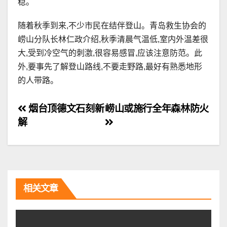
稳。
随着秋季到来,不少市民在结伴登山。青岛救生协会的
崂山分队长林仁政介绍,秋季清晨气温低,室内外温差很
大,受到冷空气的刺激,很容易感冒,应该注意防范。此
外,要事先了解登山路线,不要走野路,最好有熟悉地形
的人带路。
文
烟台顶德文石刻新
崂山或施行全年森林防火
解
章
导
航
相关文章