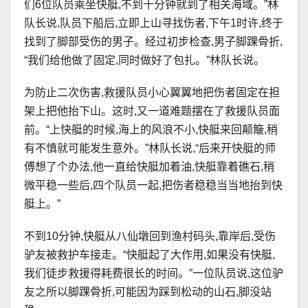
们6位队员乘坐快艇,不到十分钟就到了相关海域。”林
队长说,队员下船后,立即上山寻找伤者,下午1时许,终于
找到了脚部受伤的男子。经过初步检查,男子脚踝骨折,
“我们给他做了固定,同时做好了包扎。”林队长说。
为防止二次伤害,救援队员小心翼翼地把伤者固定在担
架上把他抬下山。这时,又一道难题摆在了救援队员面
前。“上快艇的时候,海上的风浪不小,快艇来回颠簸,稍
有不慎就可能发生意外。”林队长说,“后来开快艇的师
傅想了个办法,他一直给快艇加着油,快艇靠着礁石,稍
微平稳一些后,四个队员一起,把伤者稳稳当当地抬到快
艇上。”
不到10分钟,快艇从八仙墩回到渔村码头,靠岸后,受伤
驴友被救护车接走。“快艇起了大作用,如果没有快艇,
我们徒步救援得耗费很长的时间。”一位队员说,这位驴
友之所以脚踝骨折,可能因为踩到松动的山石,脚没站