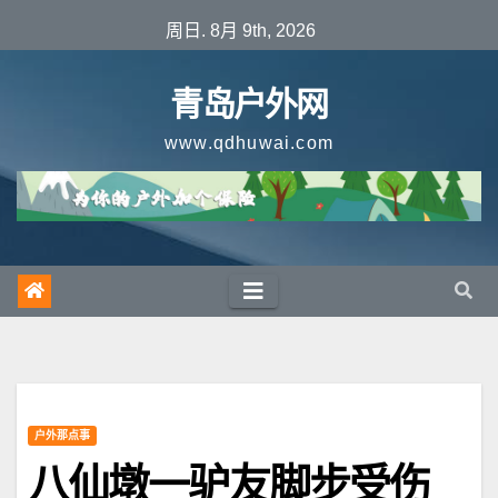
跳
周日. 8月 9th, 2026
至
内
青岛户外网
容
www.qdhuwai.com
户外那点事
八仙墩一驴友脚步受伤