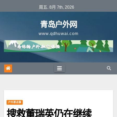
跳
周五. 8月 7th, 2026
至
内
青岛户外网
容
www.qdhuwai.com
户外那点事
搜救董瑞英仍在继续