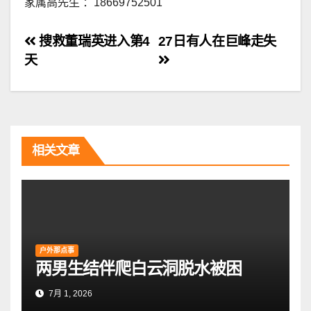
家属高先生 ：18669752501
文
搜救董瑞英进入第4
27日有人在巨峰走失
天
章
导
航
相关文章
户外那点事
两男生结伴爬白云洞脱水被困
7月 1, 2026