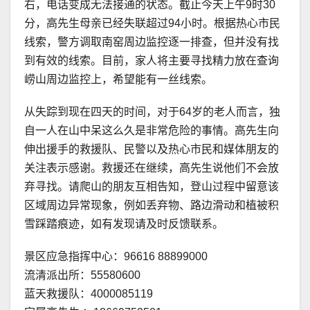
右，电话变成无法接通的状态。截止今天上午9时30
分，高先生母亲已经失联超过94小时。根据热心市民
线索，警方调取南窑周边监控逐一排查，但并没有找
到有效的线索。目前，家人将主要寻找精力放在查询
崂山周边监控上，希望能有一丝线索。
从失踪到现在四天的时间，对于64岁的老人而言，独
自一人在山中呆这么久是非常危险的事情。高先生向
伸出援手的救援队、民警以及热心市民和媒体朋友的
关注表示感谢。救援还在继续，高先生说他们不会放
弃寻找。请爬山的朋友互相告知，登山过程中留意该
区域周边异常现象，例如丢弃物、路边滑动和植被积
雪踩踏痕迹，如有发现请及时反馈联系。
景区应急指挥中心：96616 88899000
流清派出所：55580600
蓝天救援队：4000085119