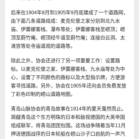
后来在1904年8月到1905年9月底建成了一个道路网，
由下面几条道路组成：麦克伦堡之家分别到北九水
庙、伊蕾娜客栈、瀑布等处；伊蕾娜客栈至崂顶；崂
顶至蔚竹庵、崂顶经牛道至蔚竹庵；连接白云洞、太
清宫等处寺庙道观的道路等。
除此之外，协会还进行了另一项重要工作：设置路
标。以麦克伦堡之家、伊蕾娜客栈、九水庙等处为中
心，设置了不同颜色的路标以及大型指示牌，方便游
客寻找道路，另外，协会在1905年还向会员免费发放
了彩色印制的崂山道路地图。
青岛山脉协会的青岛故事在1914年的夏天戛然而止。
觊觎青岛这个东方明珠的日本和敌视德国的大英帝国
组成联军，将青岛团团包围。这场战争随着当年11月
押送德国战俘的日本轮船在崂山沙子口启航的一声汽