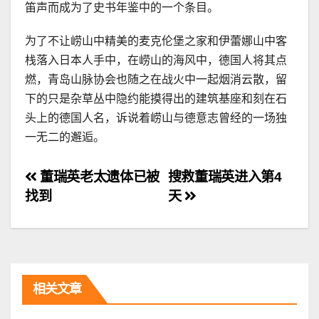
笛声而成为了史书年鉴中的一个条目。
为了不让崂山中精美的麦克伦堡之家和伊蕾娜山中客
栈落入日本人手中，在崂山的海风中，德国人将其点
燃，青岛山脉协会也随之在战火中一起烟消云散，留
下的只是杂草丛中隐约能摸得出的建筑基座和刻在石
头上的德国人名，诉说着崂山与德意志曾经的一场独
一无二的邂逅。
文
董瑞英老太遗体已被
搜救董瑞英进入第4
找到
天
章
导
航
相关文章