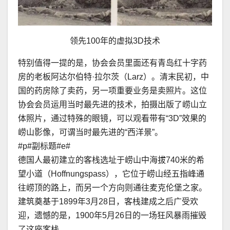
领先100年的虚拟3D技术
特别值得一提的是，协会会员里面还有青岛红十字药
房的老板阿达尔伯特·拉尔茨（Larz）。清末民初，中
国的药房除了卖药，另一项重要业务是卖照片。这位
协会会员运用当时最先进的技术，拍摄出版了崂山立
体照片，通过特殊的眼镜，可以观看带有“3D”效果的
崂山影像，可谓当时最先进的“西洋景”。
#p#副标题#e#
德国人最初建立的客栈选址于崂山中海拔740米的希
望小道（Hoffnungspass），它位于崂山经五指峰通
往崂顶的路上，而另一个方向则通往麦克伦堡之家。
建筑奠基于1899年3月28日，客栈建成之后广受欢
迎，遗憾的是，1900年5月26日的一场狂风暴雨摧毁
了这座客栈。