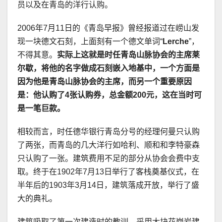
员以及在青岛的洋行认购。
2006年7月11日的《青岛早报》曾经报道过在崂山发
现一块德文石刻，上面刻有一个德文单词“
Lerche
”，
不得其意。
实际上这就是时任青岛山脉协会的主席莱
尔歇，将他的名字做成石刻嵌入地基中，一个方面是
因为他是青岛山脉协会的主席，而另一个重要原因
是：他认购了4张认购券，总金额200元，这在当时可
是一笔巨款。
相较而言，时任德华银行青岛分号的经理何曼只认购
了两张，而青岛的几大洋行如哈利、顺和和李特豪森
只认购了一张。建筑费用不足的部分从协会会费中支
取。终于在1902年7月13日举行了客栈奠基仪式，在
半年后的1903年3月14日，建筑落成开放，举行了盛
大的典礼。
建筑吸取了第一次建造时的教训，采用大块花岗岩建