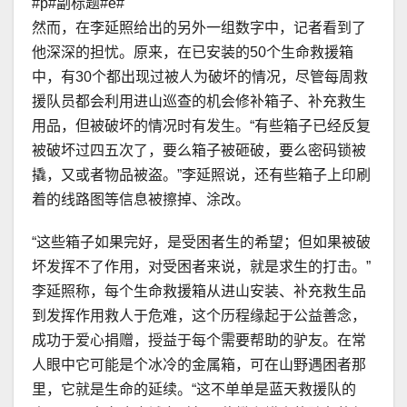
#p#副标题#e#
然而，在李延照给出的另外一组数字中，记者看到了
他深深的担忧。原来，在已安装的50个生命救援箱
中，有30个都出现过被人为破坏的情况，尽管每周救
援队员都会利用进山巡查的机会修补箱子、补充救生
用品，但被破坏的情况时有发生。“有些箱子已经反复
被破坏过四五次了，要么箱子被砸破，要么密码锁被
撬，又或者物品被盗。”李延照说，还有些箱子上印刷
着的线路图等信息被擦掉、涂改。
“这些箱子如果完好，是受困者生的希望；但如果被破
坏发挥不了作用，对受困者来说，就是求生的打击。”
李延照称，每个生命救援箱从进山安装、补充救生品
到发挥作用救人于危难，这个历程缘起于公益善念，
成功于爱心捐赠，授益于每个需要帮助的驴友。在常
人眼中它可能是个冰冷的金属箱，可在山野遇困者那
里，它就是生命的延续。“这不单单是蓝天救援队的