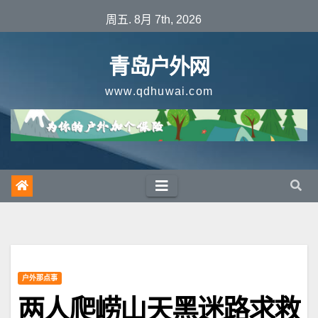
跳
周五. 8月 7th, 2026
至
内
青岛户外网
容
www.qdhuwai.com
户外那点事
两人爬崂山天黑迷路求救