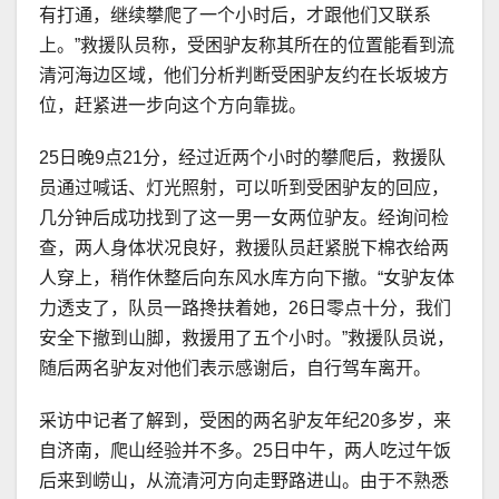
有打通，继续攀爬了一个小时后，才跟他们又联系
上。”救援队员称，受困驴友称其所在的位置能看到流
清河海边区域，他们分析判断受困驴友约在长坂坡方
位，赶紧进一步向这个方向靠拢。
25日晚9点21分，经过近两个小时的攀爬后，救援队
员通过喊话、灯光照射，可以听到受困驴友的回应，
几分钟后成功找到了这一男一女两位驴友。经询问检
查，两人身体状况良好，救援队员赶紧脱下棉衣给两
人穿上，稍作休整后向东风水库方向下撤。“女驴友体
力透支了，队员一路搀扶着她，26日零点十分，我们
安全下撤到山脚，救援用了五个小时。”救援队员说，
随后两名驴友对他们表示感谢后，自行驾车离开。
采访中记者了解到，受困的两名驴友年纪20多岁，来
自济南，爬山经验并不多。25日中午，两人吃过午饭
后来到崂山，从流清河方向走野路进山。由于不熟悉