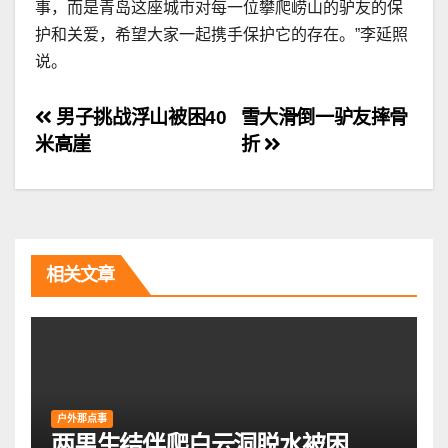
事，而是青岛这座城市对每一位攀爬崂山的驴友的保
护和关爱，希望大家一起携手保护它的存在。”李延照
说。
文
男子挑战浮山被困40
雪大滑倒一驴友摔骨
米高崖
折
章
导
航
相关文章
户外那点事
两男生结伴爬白云洞脱水被困