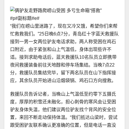
#p#副标题#e#
“我们在崂山里迷路了，现在又冷又饿，希望你们来帮
忙救救我们。”25日晚6点7分，青岛红十字蓝天救援队
接到一男一女两位驴友电话求助，两人称受困在鸡石
口附近，由于紧张和山上气温低，身体出现些许不
适。接到求助电话后，蓝天救援队10名队员立即携带
夜间救援装备前往天地醇和停车场集结。当晚7点22
分，救援队员集结完毕，留下两名队员在山下指挥接
应，其余队员开始进山沿烟袋锅、鸡石口方向搜救。
救援队员告诉记者，当晚山上气温低至约零下五摄氏
度，厚厚的积雪还未融化，担心刺骨的寒风会让受困
驴友身体失温，他们建议两位驴友找个背风的安全位
置，来回不断走动保持体温。“我们抵达山梁时，尝试
跟受困驴友联系确认更准确的位置，但是电话一直没