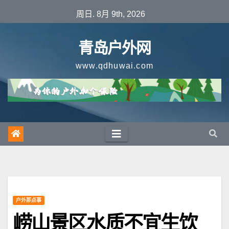
跳
周日. 8月 9th, 2026
至
内
青岛户外网
容
www.qdhuwai.com
户外那点事
崂山景区水质不宜生饮