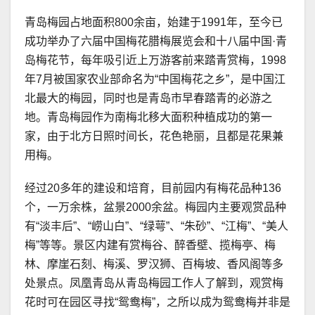
青岛梅园占地面积800余亩，始建于1991年，至今已
成功举办了六届中国梅花腊梅展览会和十八届中国·青
岛梅花节，每年吸引近上万游客前来踏青赏梅，1998
年7月被国家农业部命名为“中国梅花之乡”，是中国江
北最大的梅园，同时也是青岛市早春踏青的必游之
地。青岛梅园作为南梅北移大面积种植成功的第一
家，由于北方日照时间长，花色艳丽，且都是花果兼
用梅。
经过20多年的建设和培育，目前园内有梅花品种136
个，一万余株，盆景2000余盆。梅园内主要观赏品种
有“淡丰后”、“崂山白”、“绿萼”、“朱砂”、“江梅”、“美人
梅”等等。景区内建有赏梅谷、醉香壁、揽梅亭、梅
林、摩崖石刻、梅溪、罗汉狮、百梅坡、香风阁等多
处景点。凤凰青岛从青岛梅园工作人了解到，观赏梅
花时可在园区寻找“鸳鸯梅”，之所以成为鸳鸯梅并非是