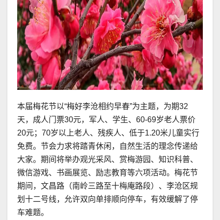
本届梅花节以“梅好李沧相约早春”为主题，为期32
天，成人门票30元，军人、学生、60-69岁老人票价
20元；70岁以上老人、残疾人、低于1.20米儿童实行
免费。节会力求将踏青休闲，自然生活的理念传递给
大家。期间将举办观光采风、赏梅游园、知识科普、
微信游戏、书画展览、励志教育等六项活动。梅花节
期间，文昌路（南岭三路至十梅庵路段）、李沧区规
划十二号线，允许双向单排顺向停车，有效缓解了停
车难题。