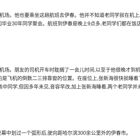
平机场。他也要乘坐这趟航班去伊春。他并不知道老同学就在机上
毕业30年同学聚会。航班到伊春是晚上9点多,老同学们都在饭店
的机场。朋友的司机开车时耽搁了一会儿时间,以至于他很晚才到机
大约是飞机的倒数二三排靠窗的位置。在座位上,张新海很快就睡着
中同学,但因多年未见,音容早改,加上张新海睡着,两个老同学并
在夜幕中划过一个弧形后,驶向距哈尔滨300余公里外的伊春市。