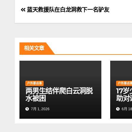
文
蓝天救援队在白龙洞救下一名驴友
章
导
航
相关文章
户外那点事
户外那点
两男生结伴爬白云洞脱
17
水被困
助对
7月 1, 2026
6月 18