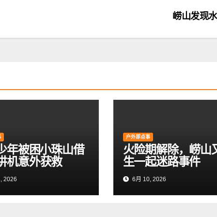
崂山发现
事
户外那点事
岁少年被困小珠山借
火险期解除，崂山
讲机意外获救
生一起迷路事件
, 2026
6月 10, 2026