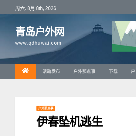
跳
周六. 8月 8th, 2026
至
内
青岛户外网
容
www.qdhuwai.com
活动发布
户外那点事
下载
户
户外那点事
伊春坠机逃生