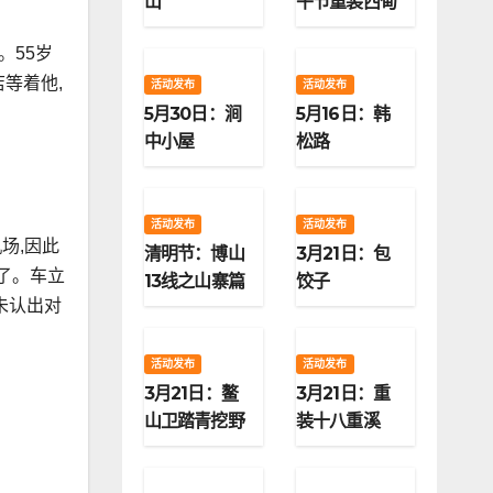
山
午节重装西甸
子梁
。55岁
等着他,
活动发布
活动发布
5月30日：涧
5月16日：韩
中小屋
松路
活动发布
活动发布
场,因此
清明节：博山
3月21日：包
了。车立
13线之山寨篇
饺子
未认出对
活动发布
活动发布
3月21日：鳌
3月21日：重
山卫踏青挖野
装十八重溪
菜