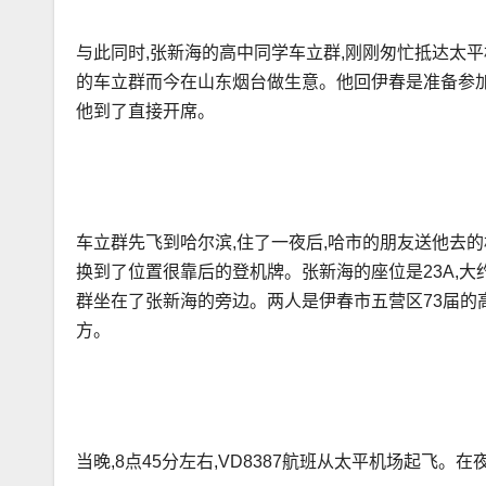
与此同时,张新海的高中同学车立群,刚刚匆忙抵达太
的车立群而今在山东烟台做生意。他回伊春是准备参加
他到了直接开席。
车立群先飞到哈尔滨,住了一夜后,哈市的朋友送他去
换到了位置很靠后的登机牌。张新海的座位是23A,
群坐在了张新海的旁边。两人是伊春市五营区73届的高
方。
当晚,8点45分左右,VD8387航班从太平机场起飞。