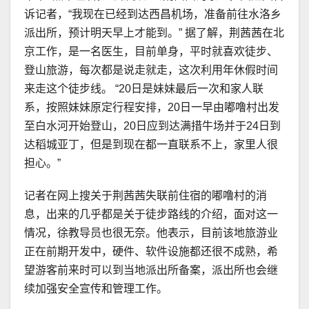
诉记者，“我现在已经到达西昌机场，准备前往水洛乡
派出所，预计明天早上才能到。” 据了解，荆茜茜在北
京工作，是一名医生，目前单身，平时就喜欢徒步、
登山旅游，每次都是说走就走，这次利用年休假时间
来走这个徒步线。 “20日是妹妹最后一次和家人联
系，按照妹妹原定行程安排，20日一早由嘟噜村出发
至白水河开始登山，20日应到达满措牛场并于24日到
达稻城亚丁，但是到现在都一直联系不上，家里人很
担心。”
记者在网上搜关于荆茜茜失联前住宿的嘟噜村的消
息，出来的几乎都是关于徒步路线的介绍，面对这一
情况，徐教导员也很无奈。他表示，目前该地旅游业
正在前期开发中，硬件、软件设施都还很不成熟，希
望游客前来时可以到当地派出所备案，派出所也会继
续加强安全宣传和管理工作。