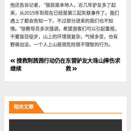
他还告诉记者， “我就是本地人，近几年驴友多了起
来，从2015年到现在已经是第三起失联事件了。我们
遇上了都会告知一下，不过部分进来的我们也不知
情。”徐教导员多次强调，希望游客们可以引起重视，
不要盲目徒步，山上的环境很复杂，气候多变，也有
野兽出没，一个人上山是很危险很不理智的行为。
文
搜救荆茜茜行动仍在
东营驴友大珠山摔伤求
继续
救
章
导
航
相关文章