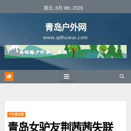
跳
周日. 8月 9th, 2026
至
内
青岛户外网
容
www.qdhuwai.com
户外那点事
青岛女驴友荆茜茜失联