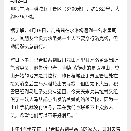
4月24日
呷独牛场—稻城亚丁景区（3700米），约13公里，大
约8~9小时。
据了解，4月19日，荆茜茜在水洛桥遇到一名木里朋
友，其朋友曾极力劝阻她一个人不要穿行洛克线，但
她仍然执意前行。
昨日下午，记者联系到四川凉山木里县水洛乡派出所
徐教导员，他告诉记者，“荆茜茜徒步的是贡嘎山，登
山开始的地方是其拉村，昨日稻城亚丁景区管理处在
接到消息后立马从稻城出发寻找，但因为下大雪，积
雪已经到马肚子处只有返回。今天天未亮其拉村又组
织了一队人马从起点出发沿着她的路线寻找，因为一
上山手机就没有信号，现在我们也联系不上搜救人
员，希望他们可以带来好消息。”
下午4点半左右，记者联系到荆茜茜的家人，其姐夫告