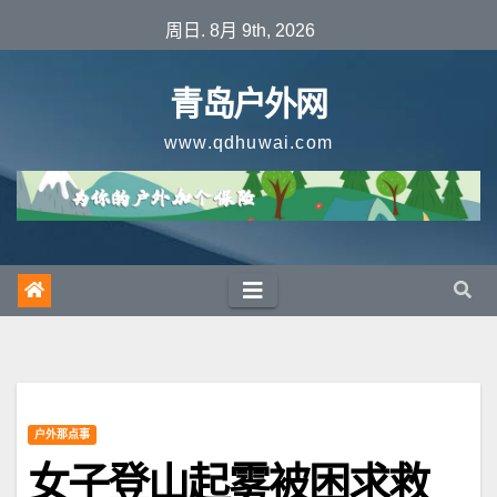
跳
周日. 8月 9th, 2026
至
内
青岛户外网
容
www.qdhuwai.com
户外那点事
女子登山起雾被困求救