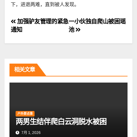
下，进退两难，直到被人发现。
文
加强驴友管理的紧急
一小伙独自爬山被困瑶
通知
池
章
导
航
相关文章
户外那点事
两男生结伴爬白云洞脱水被困
7月 1, 2026