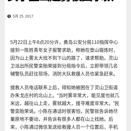
5月 25, 2017
5月22日上午8点20分许，黄岛公安分局110指挥中心
接到一陈姓青年女子报警求助，称她在登山锻炼时，
因为山上雾太大找不到下山的路了，请求帮助。灵山
卫派出所民警栾贻荣接到分局指令后，立即带领几名
辅警队员赶往现场，消防大队救援人员也紧急赶来。
搜救人员电话联系上后，得知她被困在了灵山卫街道
办朱戈庄村的北山上。“当时雾非常大，能见度也就几
米远，越往山上走，雾就越大，搜寻难度非常大。”民
警栾贻荣说。小陈在通话时很害怕，民警就告诉她尽
量原地不要动，并告诉有很多人都在山上找她。后
来，小陈通过微信发送给救援人员一个位置后，手机