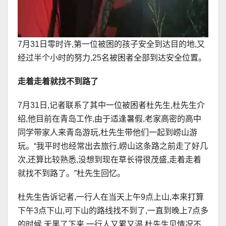
7月31日零时许,第一位被困的孩子安全到达目的地,又
经过半个小时的努力,25名被困者全部到达安全位置。
走着走着就找不到路了
7月31日,记者联系了其中一位被困者杜先生,杜先生介
绍,他目前在青岛工作,由于适逢暑假,老家高密的高中
同学带家人来青岛游玩,杜先生带他们一起到崂山游
玩。“我平时也经常出去旅行,崂山这条路之前走了好几
次,还算比较熟悉,没想到现在草长得很茂盛,走着走着
就找不到路了。”杜先生回忆。
杜先生告诉记者,一行人在当天上午9点上山,本来打算
下午3点下山,可下山的路线找不到了,一直到晚上7点多
的时候,天黑了下来,一行人又累又渴,杜先生见情况不