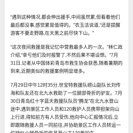
“遇到这种情况,都会伸出援手,中间虽然累,但看着他们
最后都没事,感觉累是值得的。”衣玉洁说道,“还是提醒
游客不要走野路,在天黑之前尽快下山。”
“这次夜间救援是我记忆中营救最多人的一次。”林仁政
介绍,“幸亏他们及时报警了,不然后果不堪设想。”7月
31日,记者从中国体彩青岛市救生协会获悉,随着暑期的
到来,近期类似的救援案例明显增多。
7月29日中午12时35分,世宝特救援队崂山副队长刘传
海和队友还在北九水救助了一位腿部骨折的驴友。7月
30日青岛红十字蓝天救援队队员“腾龙”在北九水登山
途中,遇到景区工作人员和120救护人员携带担架向山
上行进,得知前方有人员受伤,他向中心汇报情况后,立
即跟随救援人员一同前往,并协助景区工作人员转运一