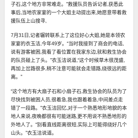
子石,这个地方非常难走。”救援队员告诉记者,获悉此
事后,当地农家宴的一个大姐主动提出来,她愿意带着救
援队伍上山搜寻,
7月31日,记者辗转联系上了这位好心大姐,她是本领农
家宴的衣玉洁,今年49岁。“当时我接到了商会的电话,
说有游客被困,我看了看位置在我家东边,就和救生协会
的队员碰上了头。”衣玉洁说道,“这个时候草木很茂盛,
再加上岔路很多,稍不注意可能就会走错路,绕很远的距
离。”
“这个地方有大扇子石和小扇子石,救生协会的队员为了
尽快找到被困人员,很着急,我也跟着着急,中间差点走
错了一段路。”衣玉洁回忆,对于一个熟悉地形地貌的本
地人来说,夜晚都很有可能迷路,更不用说不熟悉地形的
外地人了。“别看直线距离很短,实际上可能得绕好几个
山头。”衣玉洁说道。