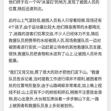
他们终于在一个叫“冰溜石”的地方,发现了被困人员的
位置,随后迅速到达。
此时山上气温较低,被困人员有人只穿着短裤,现场还有
4个孩子,由于运动量比较大,他们随身携带的水都喝光
了,迷路的游客们饥寒交迫,不少人已经体力不支,随后
救援队员把携带的水给被困人员,现场救援队员一边对
被困者进行安抚,一边赶紧让待命的其他救援队员支援,
很快,救援队员把食物和水送到了山上,让被困人员补充
能量。
“我们又背又抬,费了很大的劲才把他们送下山。”救援
队员告诉记者,当时搜救工作进行得并不顺利,被困者所
处的位置地形复杂,由于山路崎岖非常难走,加上晚上视
线不好,山上还有不少的树枝和碎石,稍微不注意就会滑
倒,担心出意外,大伙相互搀扶着一步步朝山下走,一路
上被困者和救援队员身上多处被划伤。