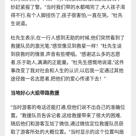
妙赶紧报了警。“当时我们带的水都喝完了,大人孩子渴
得不行,有个人脚扭伤了,孩子很害怕,一直在哭。”杜先
生说道。
杜先生表示,在一行人感到无助的时候,他们突然看到了
救援队员的激光笔,“感觉像见到救星一样！”杜先生谈
到获救时的情景,声音有些哽咽。“感谢这么多的志愿
者,乐于助人,满满的正能量。”杜先生感慨地说道,“这件
事改变了我对社会和人生的认识,以后我一定通过其他
途径做一名志愿者,把他们的爱心传递下去！”
当地好心大姐带路救援
“当时游客的电话还能打通,但他们说不出自己的准确位
置。”救援队员告诉记者,这给救援带来了很大的困难,
随后他们和游客互加了微信,通过微信定位救援队员获
取了游客所处的大概位置。“当时显示的这个位置叫扇