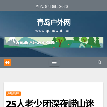
跳
周六. 8月 8th, 2026
至
内
青岛户外网
容
www.qdhuwai.com
户外那点事
25人老少团深夜崂山迷