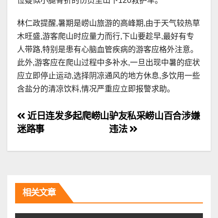
位疑似小腿骨折的伤员至山下120救护车。
林仁政提醒,暑期是崂山旅游的高峰期,由于天气较热草
木旺盛,游客爬山时应量力而行,下山要趁早,最好有专
人带路,特别是患有心脑血管疾病的游客应格外注意。
此外,游客应在爬山过程中多补水,一旦出现中暑的症状
应立即停止运动,选择阴凉通风的地方休息,多饮用一些
含盐分的清凉饮料,情况严重应立即报警求助。
文
近日连发多起爬崂山
驴友私采崂山百合涉嫌
迷路事
违法
章
导
航
相关文章