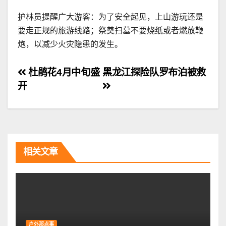
护林员提醒广大游客：为了安全起见，上山游玩还是
要走正规的旅游线路；祭奠扫墓不要烧纸或者燃放鞭
炮，以减少火灾隐患的发生。
文
杜鹃花4月中旬盛
黑龙江探险队罗布泊被救
开
章
导
航
相关文章
户外那点事