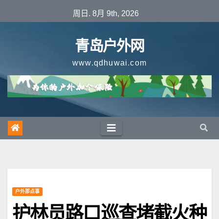
跳
周日. 8月 9th, 2026
至
内
青岛户外网
容
www.qdhuwai.com
户外那点事
护林员路口巡查堵截火种