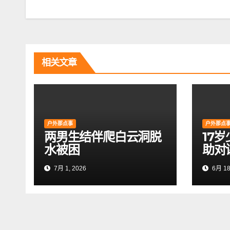
章
导
航
相关文章
户外那点事
户外那点
两男生结伴爬白云洞脱
17
水被困
助对
7月 1, 2026
6月 18