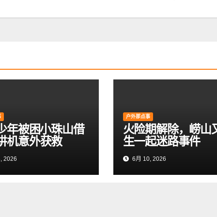
事
户外那点事
岁少年被困小珠山借
火险期解除，崂山
讲机意外获救
生一起迷路事件
, 2026
6月 10, 2026