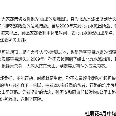
大家都亲切地称他为“山里的活地图”。身为北九水派出所副所
同情况遇险后的急救措施。自从2009年来到北九水派出所后，
几乎每天早上，孙丕安都要利用休息时间，去北九水的深山里采点
面还要熟悉山路。
可达崂顶，是广大“驴友”的常顾之地，也是游客容易迷途的“流离
安都容易迷失。2009年，孙丕安被调到了崂山北九水派出所，
，他经常只身一人深入茫茫大山，制定突发事件的应急预案。
附近脚部骨折，不能行动。时间就是生命，孙丕安带领救援队扛起担
的地方只能容下一只脚，抬着200多斤重的伤者，行路的难度可
山里迷路。凭着坚定的信念，孙丕安和同事们跋涉约6公里山路
将伤者救出，送到了医院。
杜鹃花4月中