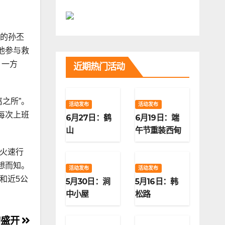
长的孙丕
他参与救
，一方
近期热门活动
之所”。
活动发布
活动发布
每次上班
6月27日：鹤
6月19日：端
山
午节重装西甸
子梁
架火速行
想而知。
活动发布
活动发布
和近5公
5月30日：涧
5月16日：韩
中小屋
松路
旬盛开