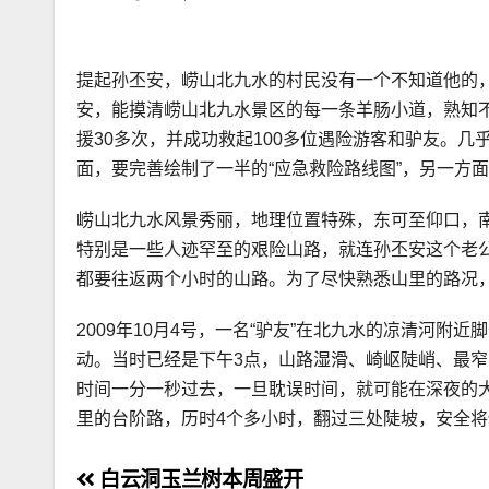
提起孙丕安，崂山北九水的村民没有一个不知道他的，
安，能摸清崂山北九水景区的每一条羊肠小道，熟知不
援30多次，并成功救起100多位遇险游客和驴友。
面，要完善绘制了一半的“应急救险路线图”，另一方
崂山北九水风景秀丽，地理位置特殊，东可至仰口，南
特别是一些人迹罕至的艰险山路，就连孙丕安这个老公
都要往返两个小时的山路。为了尽快熟悉山里的路况
2009年10月4号，一名“驴友”在北九水的凉清河
动。当时已经是下午3点，山路湿滑、崎岖陡峭、最窄
时间一分一秒过去，一旦耽误时间，就可能在深夜的大
里的台阶路，历时4个多小时，翻过三处陡坡，安全
文
白云洞玉兰树本周盛开