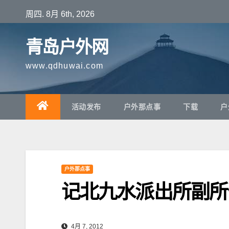
跳
周四. 8月 6th, 2026
至
内
青岛户外网
容
www.qdhuwai.com
活动发布
户外那点事
下载
户
户外那点事
记北九水派出所副所
4月 7, 2012