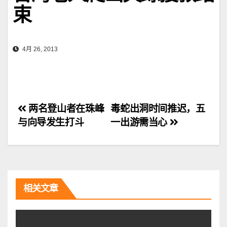
束
4月 26, 2013
文
两名登山者在珠峰
毒蛇出洞时间推迟，五
与向导发生打斗
一出游需当心
章
导
航
相关文章