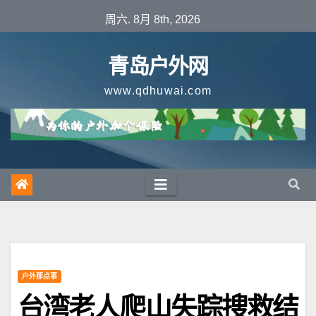
跳
周六. 8月 8th, 2026
至
内
青岛户外网
容
www.qdhuwai.com
户外那点事
台湾老人爬山失踪搜救结