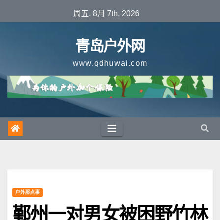
跳
周五. 8月 7th, 2026
至
内
青岛户外网
容
www.qdhuwai.com
户外那点事
鄞州一对男女被困野竹林