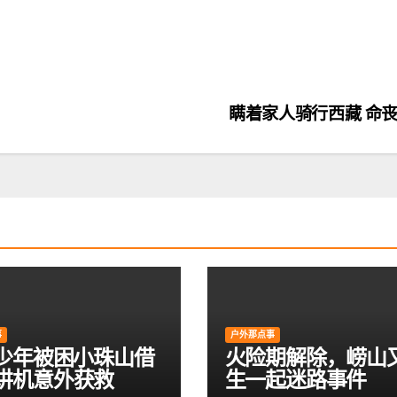
瞒着家人骑行西藏 命
事
户外那点事
岁少年被困小珠山借
火险期解除，崂山
讲机意外获救
生一起迷路事件