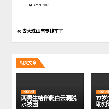
4月 9, 2013
文
去大珠山有专线车了
章
导
航
相关文章
户外那点事
户外那点
两男生结伴爬白云洞脱
17
水被困
助对