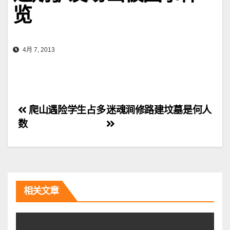
览
4月 7, 2013
文
爬山遇险学生占多
迷魂涧修路建坟墓是何人
数
章
导
航
相关文章