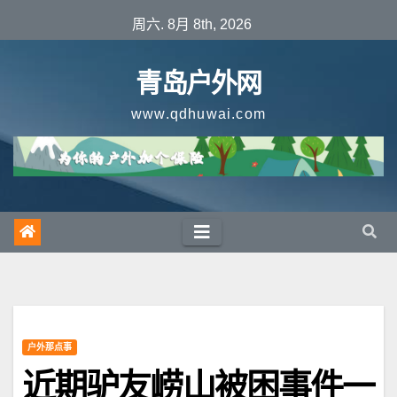
跳
周六. 8月 8th, 2026
至
内
青岛户外网
容
www.qdhuwai.com
户外那点事
近期驴友崂山被困事件一