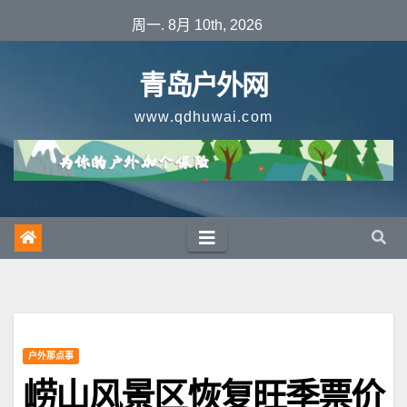
跳
周一. 8月 10th, 2026
至
内
青岛户外网
容
www.qdhuwai.com
户外那点事
崂山风景区恢复旺季票价