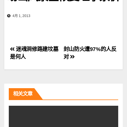
4月 1, 2013
文
迷魂涧修路建坟墓
封山防火遭97%的人反
是何人
对
章
导
航
相关文章