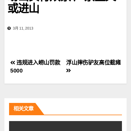
或进山
3月 11, 2013
文
违规进入崂山罚款
浮山摔伤驴友高位截瘫
5000
章
导
航
相关文章