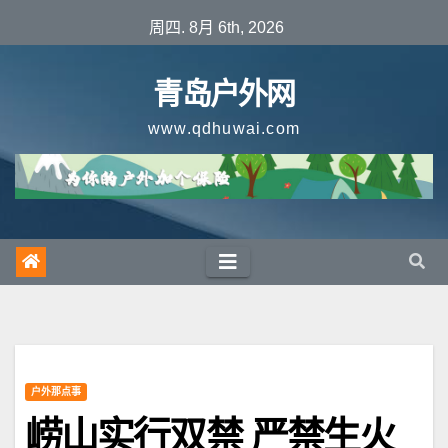
跳
周四. 8月 6th, 2026
至
内
青岛户外网
容
www.qdhuwai.com
户外那点事
崂山实行双禁 严禁生火