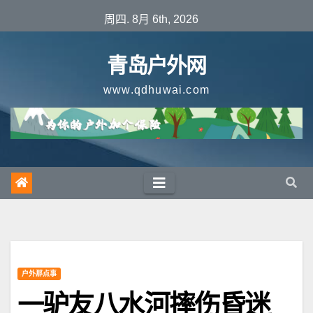
跳
周四. 8月 6th, 2026
至
内
青岛户外网
容
www.qdhuwai.com
户外那点事
一驴友八水河摔伤昏迷