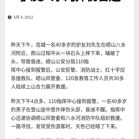
5月 4, 2012
昨天下午，岛城一名40多岁的驴友刘先生在崂山八水
河附近，爬山过程中从一块石头上摔下来，磕破了
头，导致昏迷，崂山公安分局110指
挥中心接到报警后，公安民警、消防战士、红十字应
急搜救队、崂山风管委、120急救等工作人员共30多
人陆续上山合力展开救援。
昨天下午4点多，110指挥中心接到报警，一名40多岁
的男子在登山途中意外摔伤头部，昏迷不醒。指挥中
心迅速协调崂山风管委和八水河消防中队组织救援。
一路寻找，发现受伤游客时，天色已经暗了下来。