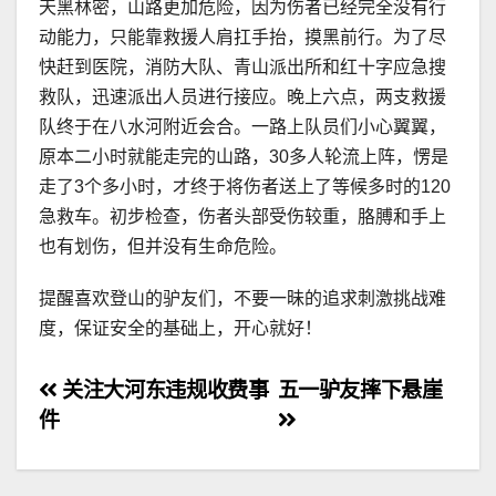
天黑林密，山路更加危险，因为伤者已经完全没有行
动能力，只能靠救援人肩扛手抬，摸黑前行。为了尽
快赶到医院，消防大队、青山派出所和红十字应急搜
救队，迅速派出人员进行接应。晚上六点，两支救援
队终于在八水河附近会合。一路上队员们小心翼翼，
原本二小时就能走完的山路，30多人轮流上阵，愣是
走了3个多小时，才终于将伤者送上了等候多时的120
急救车。初步检查，伤者头部受伤较重，胳膊和手上
也有划伤，但并没有生命危险。
提醒喜欢登山的驴友们，不要一昧的追求刺激挑战难
度，保证安全的基础上，开心就好！
文
关注大河东违规收费事
五一驴友摔下悬崖
件
章
导