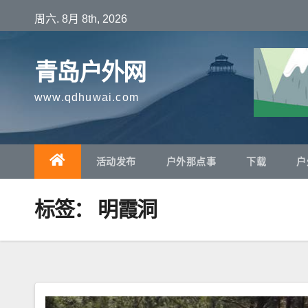
跳
周六. 8月 8th, 2026
至
内
青岛户外网
容
www.qdhuwai.com
活动发布
户外那点事
下载
户
标签：
明霞洞