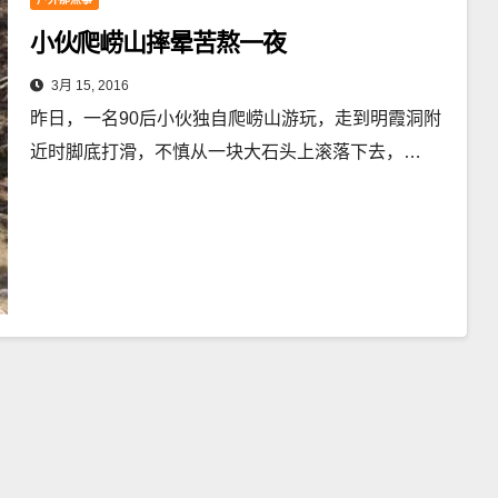
小伙爬崂山摔晕苦熬一夜
3月 15, 2016
昨日，一名90后小伙独自爬崂山游玩，走到明霞洞附
近时脚底打滑，不慎从一块大石头上滚落下去，…