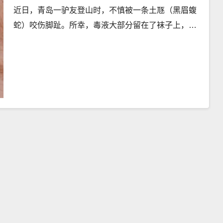
近日，青岛一驴友登山时，不慎被一条土豗（黑眉蝮
蛇）咬伤脚趾。所幸，毒液大部分留在了袜子上，…