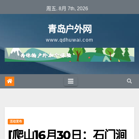
跳
周五. 8月 7th, 2026
至
内
青岛户外网
容
www.qdhuwai.com
活动发布
[爬山]6月30日：石门涧