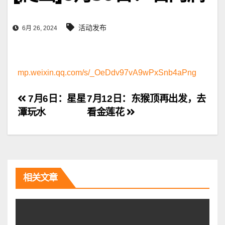
活动发布
6月 26, 2024
mp.weixin.qq.com/s/_OeDdv97vA9wPxSnb4aPng
文
7月6日：星星
7月12日：东猴顶再出发，去
潭玩水
看金莲花
章
导
航
相关文章