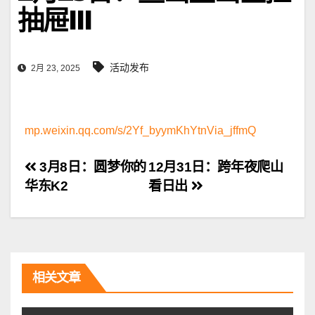
抽屉III
活动发布
2月 23, 2025
mp.weixin.qq.com/s/2Yf_byymKhYtnVia_jffmQ
文
3月8日：圆梦你的
12月31日：跨年夜爬山
华东K2
看日出
章
导
航
相关文章