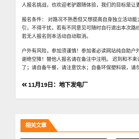
人报名挑战，也欢迎老驴跟随体验，我们的目标是让
报名条件： 对路况不熟悉但又想提高自身独立活动能
引，不得干扰，若有不同意见可随时自行退出本次路线
若无人报名则本活动自动取消。
户外有风险，参加须谨慎！参加者必读网站纯自助户
谢绝空降！替他人报名请在备注中注明。 迟到和不
了；请自备午餐，请注意饮水；自备环保塑料袋，请
文
11月19日：地下发电厂
章
导
航
相关文章