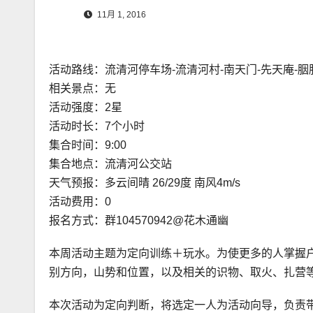
11月 1, 2016
活动路线：流清河停车场-流清河村-南天门-先天庵-胭
相关景点：无
活动强度：2星
活动时长：7个小时
集合时间：9:00
集合地点：流清河公交站
天气预报：多云间晴 26/29度 南风4m/s
活动费用：0
报名方式：群104570942@花木通幽
本周活动主题为定向训练＋玩水。为使更多的人掌握
别方向，山势和位置，以及相关的识物、取火、扎营
本次活动为定向判断，将选定一人为活动向导，负责