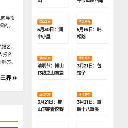
山
午节重装西甸
子梁
从向导指
活动发布
活动发布
况的。
5月30日：涧
5月16日：韩
中小屋
松路
须报名，
人报名
活动发布
活动发布
再解答。
清明节：博山
3月21日：包
13线之山寨篇
饺子
踏三界
活动发布
活动发布
3月21日：鳌
3月21日：重
山卫踏青挖野
装十八重溪
菜