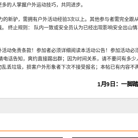
更多的人掌握户外运动技巧，共同进步。
力的新驴，需拥有户外活动经验3次以上。其他参与者需完全跟
。 终止规则： 队内一致或安全员认为已经出现影响安全出山情
外活动免责条款！参加者必须详细阅读本活动公告！参加活动必
来请电话告知，爽约直接踢出群；因为时间关系，请不要问有多少
勿乱丢垃圾，损害户外形象者下次不接受报名；本帖已有内容不
1月9日：一脚