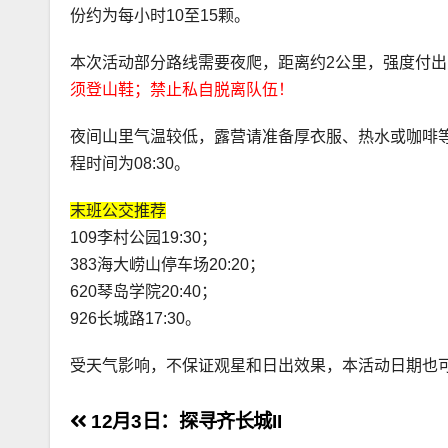
份约为每小时10至15颗。
本次活动部分路线需要夜爬，距离约2公里，强度付出为
须登山鞋；禁止私自脱离队伍！
夜间山里气温较低，露营请准备厚衣服、热水或咖啡等热饮，
程时间为08:30。
末班公交推荐
109李村公园19:30；
383海大崂山停车场20:20；
620琴岛学院20:40；
926长城路17:30。
受天气影响，不保证观星和日出效果，本活动日期也
文
12月3日：探寻齐长城II