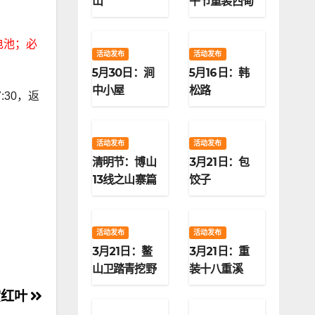
山
午节重装西甸
子梁
电池；必
活动发布
活动发布
5月30日：涧
5月16日：韩
中小屋
松路
30，返
活动发布
活动发布
清明节：博山
3月21日：包
13线之山寨篇
饺子
活动发布
活动发布
3月21日：鳌
3月21日：重
山卫踏青挖野
装十八重溪
菜
赏红叶