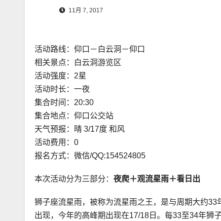
11月 7, 2017
活动路线：仰口－白云洞－仰口
相关景点：白云洞游览区
活动强度：2星
活动时长：一夜
集合时间：20:30
集合地点：仰口公交站
天气预报：晴 3/17度 和风
活动费用：0
报名方式：微信/QQ:154524805
本次活动分为三部分：
夜爬＋观流星雨＋看日出
狮子座流星雨，被称为流星雨之王，是与周期大约33年
出现，今年的高峰期出现在17/18日。每33至34