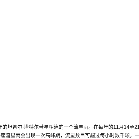
的坦普尔·塔特尔彗星相连的一个流星雨。在每年的11月14至2
年狮子座流星雨会出现一次高峰期，流星数目可超过每小时数千颗。