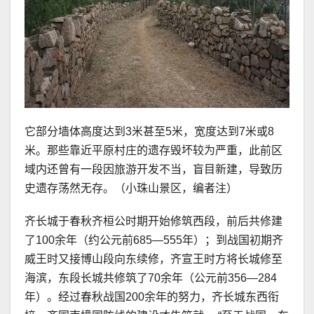
它部分墙体高度达到3米甚至5米，宽度达到7米或8
米。那些靠近平原村庄的遗存毁坏较为严重，此前区
域内还曾有一段因旅游开发不当，盲目新建，导致历
史遗存荡然无存。（小珠山景区，编者注）
齐长城于春秋齐桓公时期开始修筑西段，前后共修建
了100余年（约公元前685—555年）；到战国初期齐
威王时又接博山段向东续修，齐宣王时方将长城修至
海滨，东段长城共修筑了70余年（公元前356—284
年）。经过春秋战国200余年的努力，齐长城东西衔