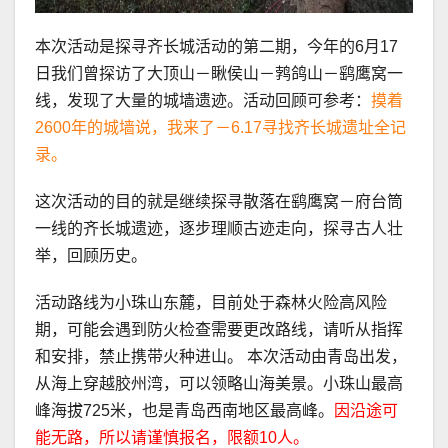
本次活动是探寻齐长城活动的第二期，今年的6月17
日我们曾探访了大顶山－瞅侯山－鹁鸽山－鹞鹰窝一
线，发现了大量的城墙遗迹。活动回顾可参考：
摸着
2600年的城墙说，我来了－6.17寻找齐长城遗址全记
录。
这次活动的目的就是继续探寻散落在鹞鹰窝－府台筒
一线的齐长城遗迹，逐步理顺古迹走向，探寻古人壮
举，回顾历史。
活动路线为小珠山东麓，目前处于森林火险高风险
期，可能会遇到防火检查需要更改路线，请听从指挥
和安排，禁止携带火种进山。 本次活动由青岛出发，
从海上穿越胶州湾，可以领略山海美景。小珠山最高
峰海拔725米，也是青岛西南地区最高峰。
因沿途可
能无路，所以请谨慎报名，限额10人。