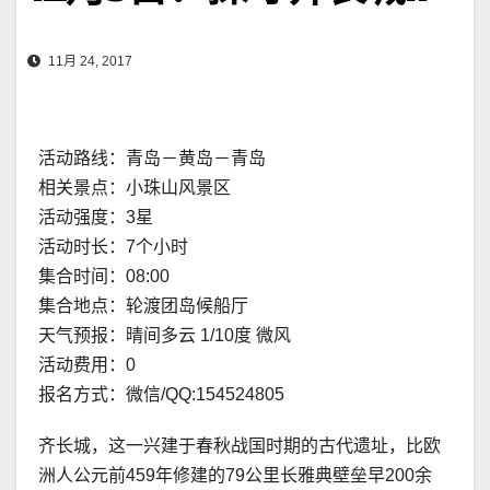
11月 24, 2017
活动路线：青岛－黄岛－青岛
相关景点：小珠山风景区
活动强度：3星
活动时长：7个小时
集合时间：08:00
集合地点：轮渡团岛候船厅
天气预报：晴间多云 1/10度 微风
活动费用：0
报名方式：微信/QQ:154524805
齐长城，这一兴建于春秋战国时期的古代遗址，比欧
洲人公元前459年修建的79公里长雅典壁垒早200余