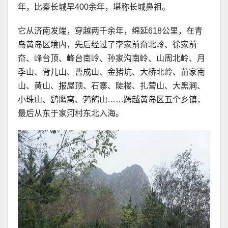
年，比秦长城早400余年，堪称长城鼻祖。
它从济南发端，穿越两千余年，绵延618公里，在青
岛黄岛区境内，先后经过了李家前夼北岭、徐家前
夼、峰台顶、峰台南岭、孙家沟南岭、山周北岭、月
季山、背儿山、曹成山、金猪坑、大桥北岭、苗家南
山、黄山、报屋顶、石寨、陡楼、扎营山、大黑涧、
小珠山、鹞鹰窝、鹁鸽山……跨越黄岛区五个乡镇，
最后从东于家河村东北入海。