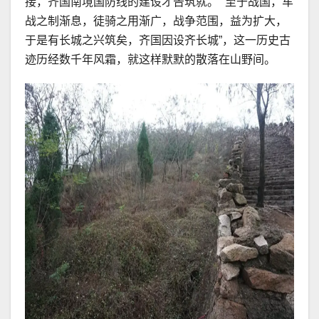
接，齐国南境国防线的建设才告筑就。 “至于战国，车
战之制渐息，徒骑之用渐广，战争范围，益为扩大，
于是有长城之兴筑矣，齐国因设齐长城”，这一历史古
迹历经数千年风霜，就这样默默的散落在山野间。