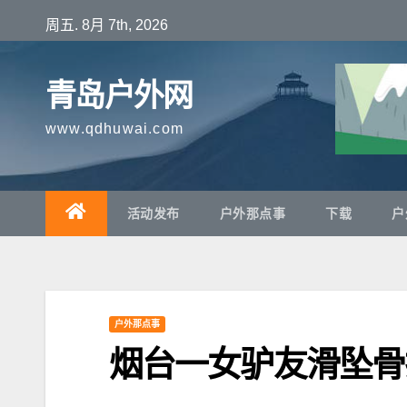
跳
周五. 8月 7th, 2026
至
内
青岛户外网
容
www.qdhuwai.com
活动发布
户外那点事
下载
户
户外那点事
烟台一女驴友滑坠骨