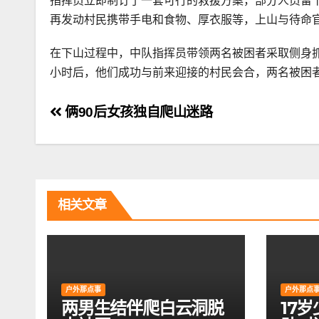
指挥员立即制订了一套可行的救援方案，部分人员留
再发动村民携带手电和食物、厚衣服等，上山与待命
在下山过程中，中队指挥员带领两名被困者采取侧身
小时后，他们成功与前来迎接的村民会合，两名被困
文
俩90后女孩独自爬山迷路
章
导
航
相关文章
户外那点事
户外那点
两男生结伴爬白云洞脱
17