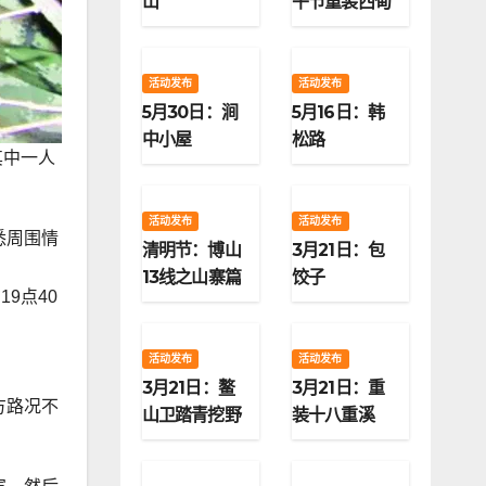
山
午节重装西甸
子梁
活动发布
活动发布
5月30日：涧
5月16日：韩
中小屋
松路
其中一人
活动发布
活动发布
悉周围情
清明节：博山
3月21日：包
13线之山寨篇
饺子
9点40
活动发布
活动发布
3月21日：鳌
3月21日：重
方路况不
山卫踏青挖野
装十八重溪
菜