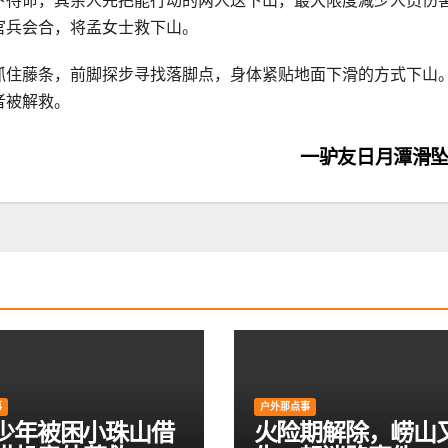
下待命，其余人先把能行动的两人送下山，最大限度减少人员伤
官兵会合，将孟女士救下山。
抓住藤条，前脚探步寻找落脚点，身体紧贴地面下滑的方式下山
者被解救。
一驴友日月潭滑
事
户外那点事
岁少年被困小珠山借
火险期解除，崂山