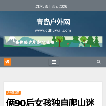
跳
周六. 8月 8th, 2026
至
内
青岛户外网
容
www.qdhuwai.com
户外那点事
俩90后女孩独自爬山迷