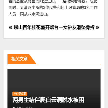
看的态度从鲍鱼岛附近进山，一路摸索着寻找。与此
同时，太清派出所的3位民警和崂山风管局的3名工作
人员一同从八水河进山。
文
崂山百年桂花盛开
烟台一女驴友滑坠骨折
章
导
航
相关文章
户外那点事
两男生结伴爬白云洞脱水被困