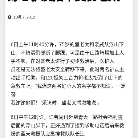
10月 7, 2012
6日上午11时40分许，75岁的盛老太和亲戚从浮山下
山，不慎滑倒崴断了脚踝，可是由于山路崎岖加上人
手不够，在对盛老太进行了初步救治后，医护人
员还是无法将盛老太安全转移下来，此时两名驴友主
动出手相助，和120担架工合力将老太抬到了山下的
急救车上。“我连这两名好心人的名字都不知道，一定
替
我谢谢他们！”采访时，盛老太感激地说 。
6日中午12时许，记者闻讯赶到青大一路社会福利院
后面的浮山脚下，正好遇到了接到求助电话后前来救
援的蓝天救援队应急搜救队队长江