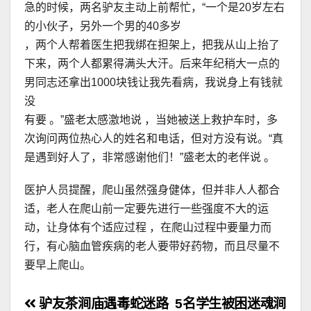
急的时候，两名驴友主动上前帮忙，“一个是20岁左右
的小伙子，另外一个男的40多岁
，两个人帮着医生把我绑在担架上，把我从山上抬了
下来，两个人都累得满头大汗。后来年纪稍大一点的
男同志还拿出1000块钱让我先看病，我说身上有钱就
没
有要 。”盛老太感激地说 ，当她被送上救护车时，多
次询问两位热心人的姓名和电话，但对方没有说。“真
是遇到好人了，非常感谢他们！”盛老太的老伴说 。
医护人员提醒，爬山虽然强身健体，但并非人人都合
适，老人在爬山前一定要先进行一些强度不大的运
动，让身体有个适应过程 ，在爬山过程中要量力而
行，有心脑血管疾病的老人要带好药物，而且尽量不
要早上爬山。
文
驴友茶涧庙遇毒蛇迷路
5名学生被困迷魂涧