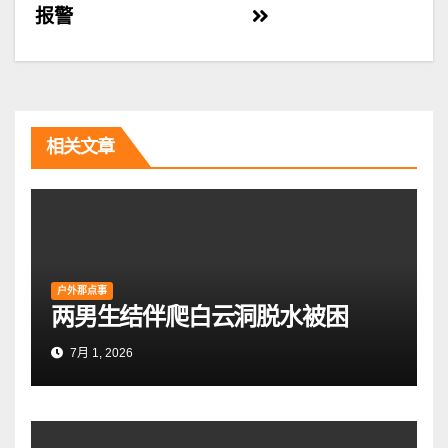
报警
章
导
航
相关文章
户外那点事
两男生结伴爬白云洞脱水被困
7月 1, 2026