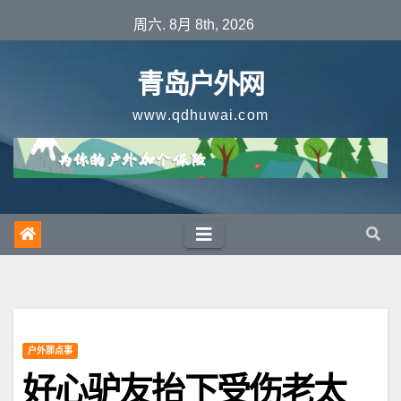
跳
周六. 8月 8th, 2026
至
内
青岛户外网
容
www.qdhuwai.com
户外那点事
好心驴友抬下受伤老太