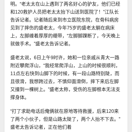
明。“老太太在山上遇到了两名好心的驴友，他们已经
和120救护人员把老太太抬下山送到医院了！”江队长
告诉记者。记者随后来到市立医院东院，在骨科病房
见到了摔伤的盛老太，今年75岁的盛老太躺在病床
上，左脚缠着厚厚的绷带，“左脚脚踝断了，今天晚上
就做手术。”盛老太告诉记者。
盛老太说，6日上午9时许，她和一位亲戚从青大一路
附近攀爬浮山，“我经常爬浮山，上山的时候很顺利，
11点左右快到山脚下的时候，有一段山路特别陡，而
且很滑，我想跨过去，不慎仰面滑倒，摔下来后左脚
又撞到一棵树上。”盛老太称，受伤的左脚根本无法支
撑身体。
“打了求助电话后俺俩就在原地等待救援，后来120来
了两个小伙子，但是山路太陡了，两个人抬不下去。”
盛老太告诉记者，正在他们着