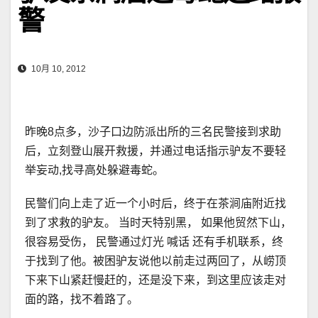
警
10月 10, 2012
昨晚8点多，沙子口边防派出所的三名民警接到求助
后，立刻登山展开救援，并通过电话指示驴友不要轻
举妄动,找寻高处躲避毒蛇。
民警们向上走了近一个小时后，终于在茶涧庙附近找
到了求救的驴友。 当时天特别黑， 如果他贸然下山，
很容易受伤， 民警通过灯光 喊话 还有手机联系，终
于找到了他。被困驴友说他以前走过两回了，从崂顶
下来下山紧赶慢赶的，还是没下来，到这里应该走对
面的路，找不着路了。