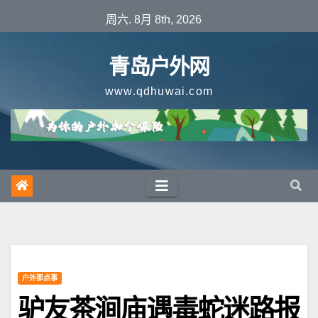
跳
周六. 8月 8th, 2026
至
内
青岛户外网
容
www.qdhuwai.com
户外那点事
驴友茶涧庙遇毒蛇迷路报