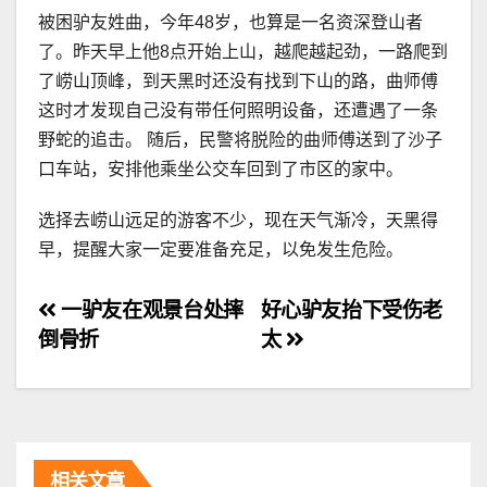
被困驴友姓曲，今年48岁，也算是一名资深登山者
了。昨天早上他8点开始上山，越爬越起劲，一路爬到
了崂山顶峰，到天黑时还没有找到下山的路，曲师傅
这时才发现自己没有带任何照明设备，还遭遇了一条
野蛇的追击。 随后，民警将脱险的曲师傅送到了沙子
口车站，安排他乘坐公交车回到了市区的家中。
选择去崂山远足的游客不少，现在天气渐冷，天黑得
早，提醒大家一定要准备充足，以免发生危险。
文
一驴友在观景台处摔
好心驴友抬下受伤老
倒骨折
太
章
导
航
相关文章