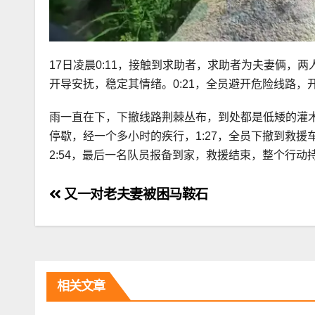
17日凌晨0:11，接触到求助者，求助者为夫妻俩
开导安抚，稳定其情绪。0:21，全员避开危险线路，
雨一直在下，下撤线路荆棘丛布，到处都是低矮的灌
停歇，经一个多小时的疾行，1:27，全员下撤到救
2:54，最后一名队员报备到家，救援结束，整个行动持
文
又一对老夫妻被困马鞍石
章
导
航
相关文章