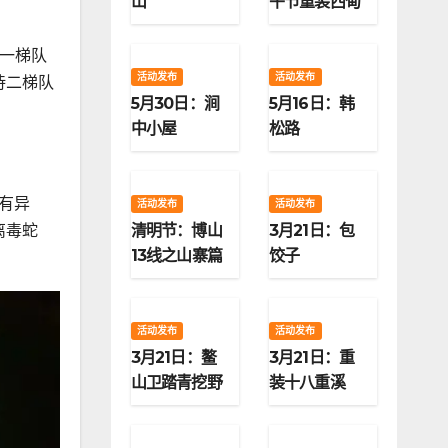
山
午节重装西甸
子梁
，一梯队
活动发布
活动发布
待二梯队
5月30日：涧
5月16日：韩
中小屋
松路
有异
活动发布
活动发布
清明节：博山
3月21日：包
离毒蛇
13线之山寨篇
饺子
活动发布
活动发布
3月21日：鳌
3月21日：重
山卫踏青挖野
装十八重溪
菜