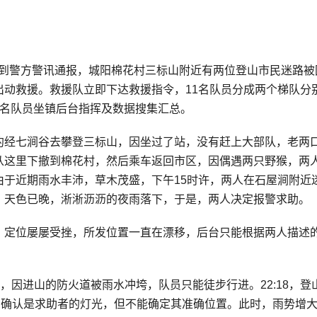
援队接到警方警讯通报，城阳棉花村三标山附近有两位登山市民迷路
动救援。救援队立即下达救援指令，11名队员分成两个梯队分
2名队员坐镇后台指挥及数据搜集汇总。
约经七涧谷去攀登三标山，因坐过了站，没有赶上大部队，老两
从这里下撤到棉花村，然后乘车返回市区，因偶遇两只野猴，两
于近期雨水丰沛，草木茂盛，下午15时许，两人在石屋涧附近
，天色已晚，淅淅沥沥的夜雨落下，于是，两人决定报警求助。
，定位屡屡受挫，所发位置一直在漂移，后台只能根据两人描述
救，因进山的防火道被雨水冲垮，队员只能徒步行进。22:18，登
，确认是求助者的灯光，但不能确定其准确位置。此时，雨势增