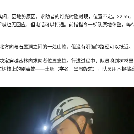
。其间，因地势原因，求助者的灯光时隐时现，位置不定。22:55
呼喊也无回应，但电话可以打通。前指指令一梯队原地休整，等
石东北方向与石屋涧之间的一处山峰，但没有明确的路径可以抵近。
判，决定穿越丛林向求助者位置靠拢。行进过程中，队员嗅到树林里
在树枝上的剧毒蛇——土豗（学名：黑眉蝮蛇），队员用木棍挑