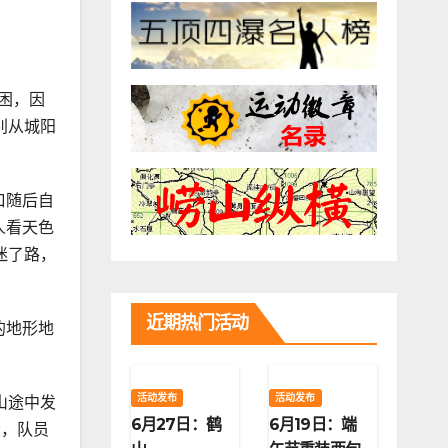
被困，因
别从城阳
口随后自
人看天色
迷了路，
近期热门活动
的地形地
活动发布
活动发布
山途中发
6月27日：鹤
6月19日：端
大，队员