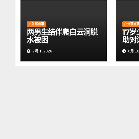
户外那点事
户外那点
两男生结伴爬白云洞脱
17
水被困
助对
7月 1, 2026
6月 18