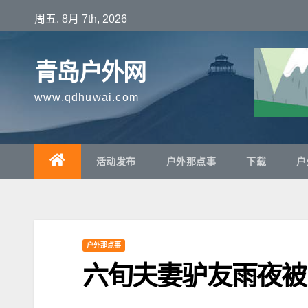
跳
周五. 8月 7th, 2026
至
内
青岛户外网
容
www.qdhuwai.com
活动发布
户外那点事
下载
户
户外那点事
六旬夫妻驴友雨夜被