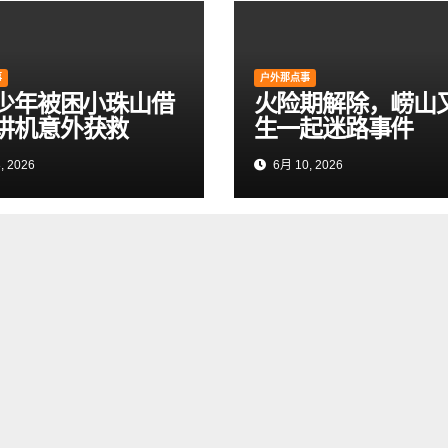
事
户外那点事
岁少年被困小珠山借
火险期解除，崂山
讲机意外获救
生一起迷路事件
, 2026
6月 10, 2026