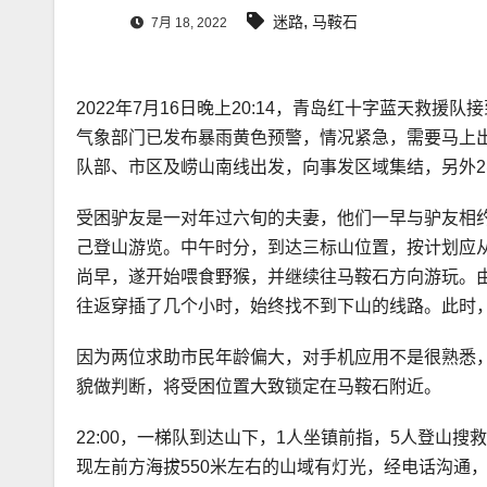
,
迷路
马鞍石
7月 18, 2022
2022年7月16日晚上20:14，青岛红十字蓝天救
气象部门已发布暴雨黄色预警，情况紧急，需要马上出
队部、市区及崂山南线出发，向事发区域集结，另外
受困驴友是一对年过六旬的夫妻，他们一早与驴友相
己登山游览。中午时分，到达三标山位置，按计划应
尚早，遂开始喂食野猴，并继续往马鞍石方向游玩。由
往返穿插了几个小时，始终找不到下山的线路。此时
因为两位求助市民年龄偏大，对手机应用不是很熟悉
貌做判断，将受困位置大致锁定在马鞍石附近。
22:00，一梯队到达山下，1人坐镇前指，5人登山搜
现左前方海拔550米左右的山域有灯光，经电话沟通