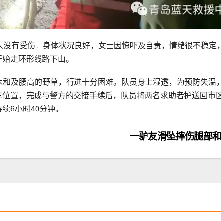
，两人没有受伤，身体状况良好，女士因惊吓及自责，情绪很不稳定
开始走环形线路下山。
木和及腰高的野草，行进十分困难。队员身上湿透，为预防失温
援车位置，完成与警方的交接手续后，队员将两名求助者护送回市
续6小时40分钟。
一驴友滑坠摔伤腿部