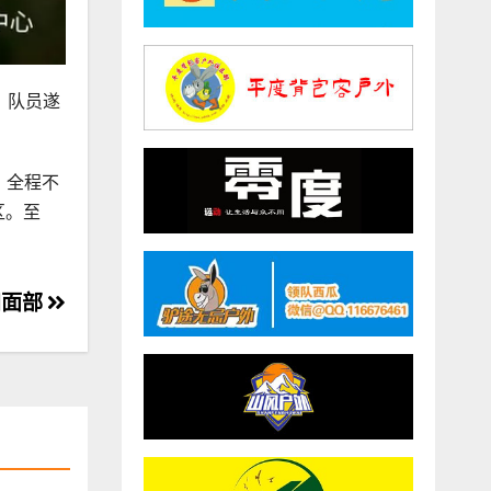
，队员遂
，全程不
区。至
和面部