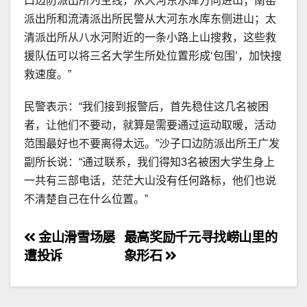
口边防派出所为主线，从大河东水库方向进山；南窑
派出所和流清派出所民警从大河东水库东侧进山；太
清派出所从八水河附近的一条小路上山搜救，这些救
援队伍可以将三名大学生所处位置形成‘包围’，加快搜
救速度。”
民警表示：“我们接到报警后，首先稳住这几名被困
者，让他们不要动，就算是需要通过运动取暖，活动
范围最好也不要离得太远。”沙子口边防派出所王广发
副所长说：“通过联系，我们得知3名被困大学生身上
一共有三部电话，茫茫大山没有任何路标，他们也说
不清楚自己在什么位置。”
文
金山滑雪场屡
最高奖励千元寻找崂山里的
遭投诉
象形石
章
导