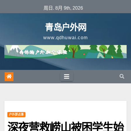
跳
周日. 8月 9th, 2026
至
内
青岛户外网
容
www.qdhuwai.com
户外那点事
深夜营救崂山被困学生始