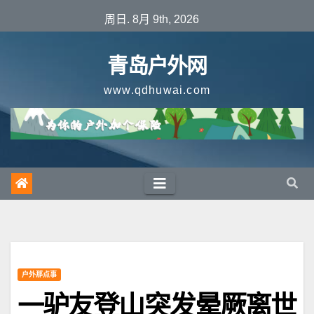
跳
周日. 8月 9th, 2026
至
内
青岛户外网
容
www.qdhuwai.com
户外那点事
一驴友登山突发晕厥离世