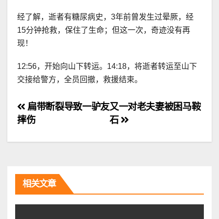
经了解，逝者有糖尿病史，3年前曾发生过晕厥，经
15分钟抢救，保住了生命；但这一次，奇迹没有再
现！
12:56，开始向山下转运。14:18，将逝者转运至山下
交接给警方，全员回撤，救援结束。
文
扁带断裂导致一驴友
又一对老夫妻被困马鞍
摔伤
石
章
导
航
相关文章