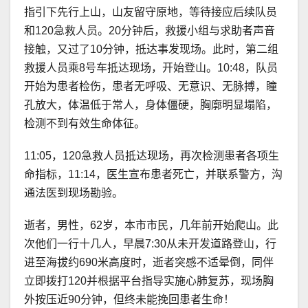
指引下先行上山，山友留守原地，等待接应后续队员
和120急救人员。20分钟后，救援小组与求助者声音
接触，又过了10分钟，抵达事发现场。此时，第二组
救援人员乘8号车抵达现场，开始登山。10:48，队员
开始为患者检伤，患者无呼吸、无意识、无脉搏，瞳
孔放大，体温低于常人，身体僵硬，胸廓明显塌陷，
检测不到有效生命体征。
11:05，120急救人员抵达现场，再次检测患者各项生
命指标，11:14，医生宣布患者死亡，并联系警方，沟
通法医到现场勘验。
逝者，男性，62岁，本市市民，几年前开始爬山。此
次他们一行十几人，早晨7:30从未开发道路登山，行
进至海拔约690米高度时，逝者突感不适晕倒，同伴
立即拨打120并根据平台指导实施心肺复苏，现场胸
外按压近90分钟，但终未能挽回患者生命！