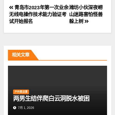
文
青岛市2023年第一次业余
潍坊小伙深夜崂
无线电操作技术能力验证考
山迷路害怕怪兽
章
试开始报名
躲上树
导
航
相关文章
户外那点事
两男生结伴爬白云洞脱水被困
7月 1, 2026