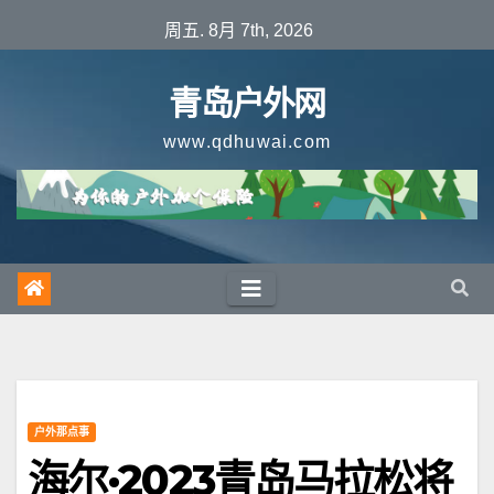
跳
周五. 8月 7th, 2026
至
内
青岛户外网
容
www.qdhuwai.com
户外那点事
海尔·2023青岛马拉松将