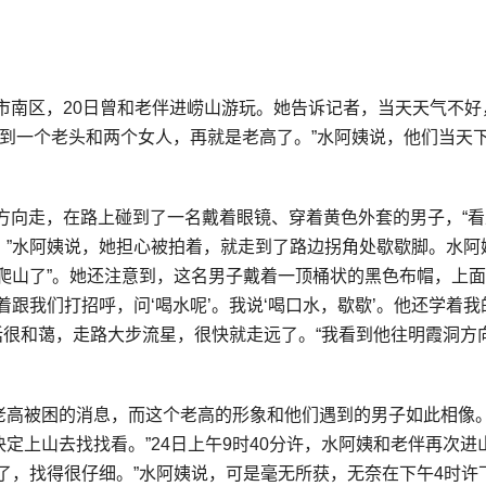
住市南区，20日曾和老伴进崂山游玩。她告诉记者，当天天气不好
碰到一个老头和两个女人，再就是老高了。”水阿姨说，他们当天下
洞方向走，在路上碰到了一名戴着眼镜、穿着黄色外套的男子，“
。”水阿姨说，她担心被拍着，就走到了路边拐角处歇歇脚。水阿
爬山了”。她还注意到，这名男子戴着一顶桶状的黑色布帽，上
跟我们打招呼，问‘喝水呢’。我说‘喝口水，歇歇’。他还学着我
说话很和蔼，走路大步流星，很快就走远了。“我看到他往明霞洞方
老高被困的消息，而这个老高的形象和他们遇到的男子如此相像。
定上山去找找看。”24日上午9时40分许，水阿姨和老伴再次进
了，找得很仔细。”水阿姨说，可是毫无所获，无奈在下午4时许