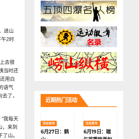
，进山
午2时
看上去很
姨当时还
面还用白
的语气
向去了，
近期热门活动
“我每天
活动发布
活动发布
山，来到
6月27日：鹤
6月19日：端
下了山。