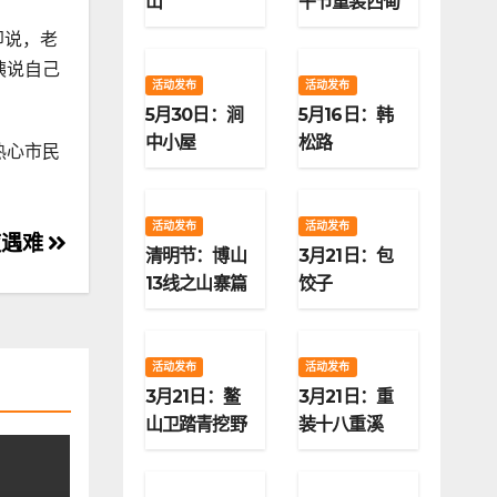
山
午节重装西甸
子梁
即说，老
姨说自己
活动发布
活动发布
5月30日：涧
5月16日：韩
中小屋
松路
热心市民
活动发布
活动发布
夜遇难
清明节：博山
3月21日：包
13线之山寨篇
饺子
活动发布
活动发布
3月21日：鳌
3月21日：重
山卫踏青挖野
装十八重溪
菜