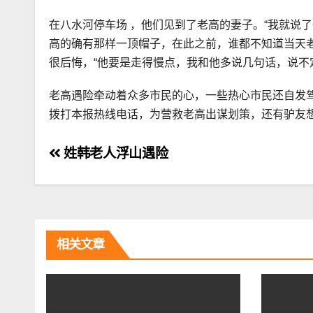
在八水河停车场 ，他们见到了老高的妻子。“我就说
高的确有那样一顶帽子，在此之前，谁都不知道当天
很后悔，“他要是走得慢点，我和他多说几句话，说不
老高遇险牵动着众多市民的心，一些热心市民还自发
拨打本报热线电话，为营救老高出谋划策，还有驴友
文
姓韩老人浮山遇险
章
导
航
相关文章