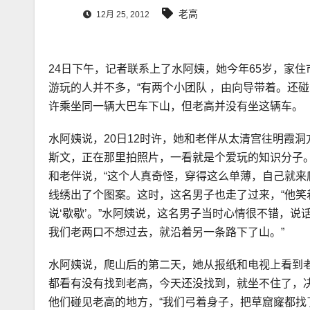
老高
12月 25, 2012
24日下午，记者联系上了水阿姨，她今年65岁，家
游玩的人并不多，“有两个小团队 ，由向导带着。还
许乘坐同一辆大巴车下山，但老高并没有坐这辆车。
水阿姨说，20日12时许，她和老伴从太清宫往明霞
斯文，正在那里拍照片，一看就是个爱玩的知识分子
和老伴说，“这个人真奇怪，穿得这么单薄，自己就来
线绣出了个图案。这时，这名男子也走了过来，“他笑着
说‘歇歇’。”水阿姨说，这名男子当时心情很不错，
我们老两口不想过去，就沿着另一条路下了山。”
水阿姨说，爬山后的第二天，她从报纸和电视上看到
都看有没有找到老高，今天还没找到，就坐不住了，决
他们碰见老高的地方，“我们弓着身子，把草窟窿都找