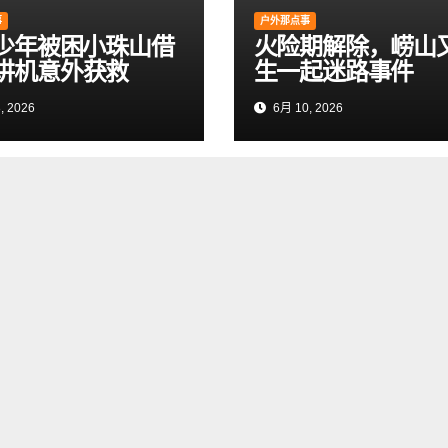
事
户外那点事
岁少年被困小珠山借
火险期解除，崂山
讲机意外获救
生一起迷路事件
, 2026
6月 10, 2026