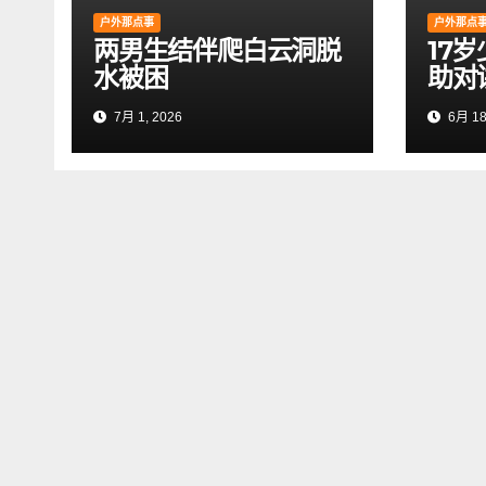
户外那点事
户外那点
两男生结伴爬白云洞脱
17
水被困
助对
7月 1, 2026
6月 18