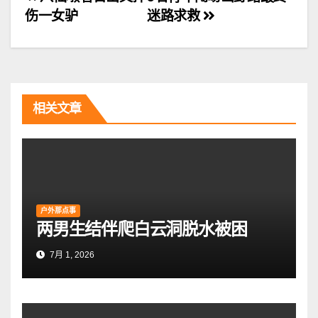
文
伤一女驴
迷路求救
章
导
航
相关文章
户外那点事
两男生结伴爬白云洞脱水被困
7月 1, 2026