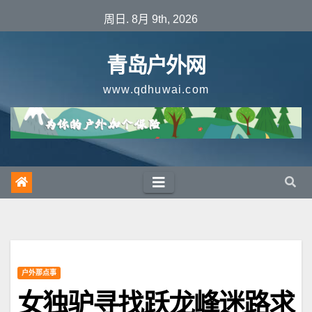
跳
周日. 8月 9th, 2026
至
内
青岛户外网
容
www.qdhuwai.com
户外那点事
女独驴寻找跃龙峰迷路求