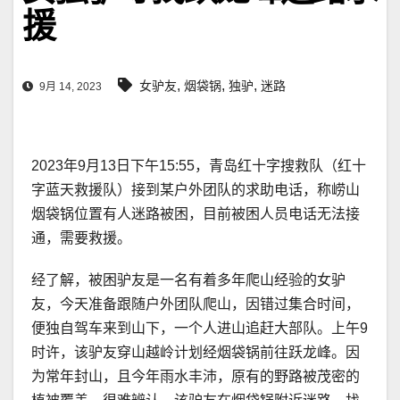
援
,
,
,
女驴友
烟袋锅
独驴
迷路
9月 14, 2023
2023年9月13日下午15:55，青岛红十字搜救队（红十
字蓝天救援队）接到某户外团队的求助电话，称崂山
烟袋锅位置有人迷路被困，目前被困人员电话无法接
通，需要救援。
经了解，被困驴友是一名有着多年爬山经验的女驴
友，今天准备跟随户外团队爬山，因错过集合时间，
便独自驾车来到山下，一个人进山追赶大部队。上午9
时许，该驴友穿山越岭计划经烟袋锅前往跃龙峰。因
为常年封山，且今年雨水丰沛，原有的野路被茂密的