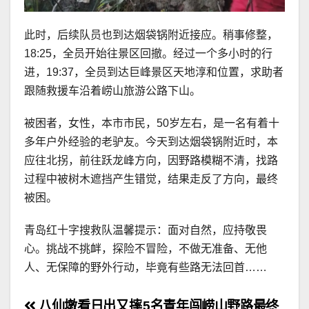
此时，后续队员也到达烟袋锅附近接应。稍事修整，
18:25，全员开始往景区回撤。经过一个多小时的行
进，19:37，全员到达巨峰景区天地淳和位置，求助者
跟随救援车沿着崂山旅游公路下山。
被困者，女性，本市市民，50岁左右，是一名有着十
多年户外经验的老驴友。今天到达烟袋锅附近时，本
应往北拐，前往跃龙峰方向，因野路模糊不清，找路
过程中被树木遮挡产生错觉，结果走反了方向，最终
被困。
青岛红十字搜救队温馨提示：面对自然，应持敬畏
心。挑战不挑衅，探险不冒险，不做无准备、无他
人、无保障的野外行动，毕竟有些路无法回首……
八仙墩看日出又摔
5名青年闯崂山野路最终