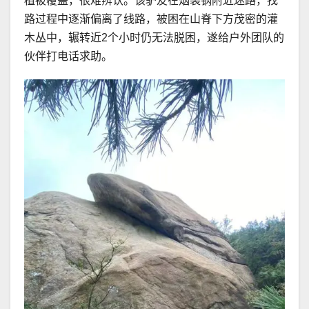
植被覆盖，很难辨认。该驴友在烟袋锅附近迷路，找
路过程中逐渐偏离了线路，被困在山脊下方茂密的灌
木丛中，辗转近2个小时仍无法脱困，遂给户外团队的
伙伴打电话求助。