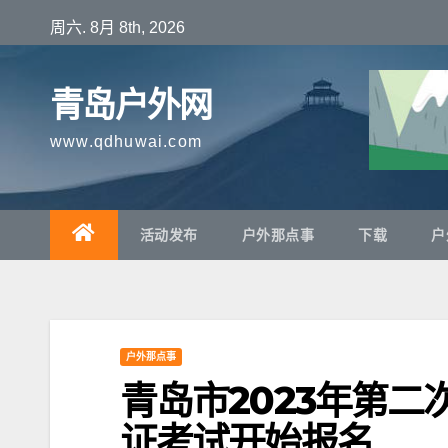
跳
周六. 8月 8th, 2026
至
内
青岛户外网
容
www.qdhuwai.com
活动发布
户外那点事
下载
户
户外那点事
青岛市2023年第
证考试开始报名