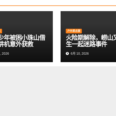
事
户外那点事
岁少年被困小珠山借
火险期解除，崂山
讲机意外获救
生一起迷路事件
, 2026
6月 10, 2026