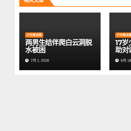
航
相关文章
户外那点事
户外那点
两男生结伴爬白云洞脱
17
水被困
助对
7月 1, 2026
6月 18