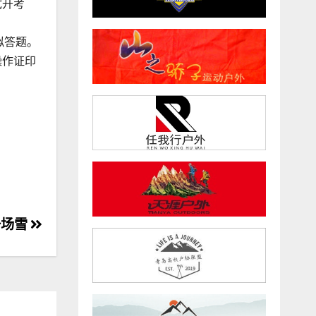
试开考
模拟答题。
操作证印
一场雪