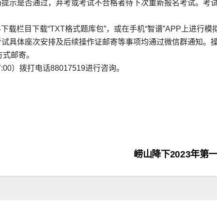
场提示是否通过，弃考或考试不合格者待下次重新报名考试。考
cn/网站资料下载栏目下载“TXT格式题库包”，或在手机“智谱”APP上进行
考试具体座次安排及后续操作证邮寄等事项均通过微信群通知。
方式邮寄。
17:00）拨打电话88017519进行咨询。
崂山降下2023年第