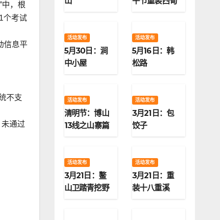
山
午节重装西甸
”中，根
子梁
1个考试
活动发布
活动发布
动信息平
5月30日：涧
5月16日：韩
中小屋
松路
统不支
活动发布
活动发布
清明节：博山
3月21日：包
。未通过
13线之山寨篇
饺子
活动发布
活动发布
3月21日：鳌
3月21日：重
山卫踏青挖野
装十八重溪
菜