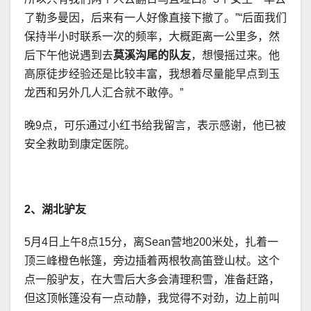
了勒多曼因，后来有一人好像直接下撤了。”“后面我们
保持半小时联系一次的频率，大概距离一公里多，然
后下午他说遇到去
莫溪沟尾的队友
，想慢摇过来。他
高原徒步经验还是比较丰富，我想着尽量能早点到玉
龙西和另外几人汇合就不敢停。”
晚9点，可乐通过小红书给我留言，表示感谢，他已被
安全救助到康定医院。
2、湖北驴友
5月4日上午8点15分，离Sean营地200米处，扎着一
顶三峰橙色帐篷，旁边插着两根牧高笛登山杖。这个
点一般驴友，在大雪后大多会清理积雪，准备赶路，
但这顶帐篷没有一点动静，我觉得不对劲，边上前叫