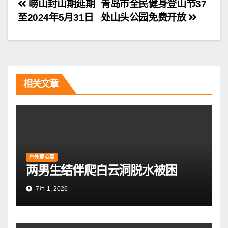
文
崂山封山期延期
青岛市全民健身登山节37
至2024年5月31日
处山头公园免费开放
章
导
航
相关文章
户外那点事
两男生结伴爬白云洞脱水被困
7月 1, 2026