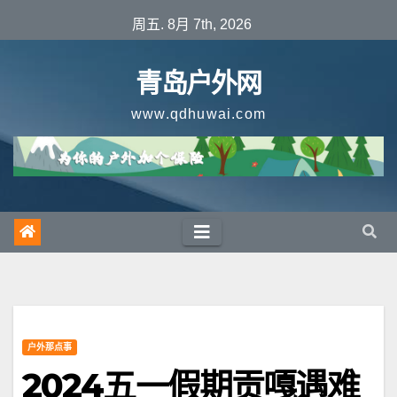
跳
周五. 8月 7th, 2026
至
内
青岛户外网
容
www.qdhuwai.com
户外那点事
2024五一假期贡嘎遇难