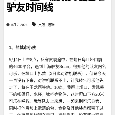
驴友时间线
,
贡嘎
遇难
5月 7, 2024
1、盐城市小伙
5月4日上午8点，反穿贡嘎途中，在翻日乌且垭口前
的4600平台，遇到上海驴友Sean，得知他的队友网名
可乐，在垭口上扎营（3日晚对讲机联系），但是今天
一直没有下来，对讲机联系不上，让我转告可乐他先
走了，将在玉龙西等他。10点，我翻上垭口，发现丢
下的帐篷杆，水杯，钛杯等物件，这时垭口下方20米
可乐在呼救。我等队友上来后，一起来到可乐身旁，
同时把他雪坡上遗落的包，食物及其他装备都带了过