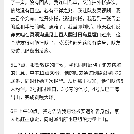
了一声。没有回应，我连叫几声，又连拍外帐多次，
依然没有回应。心有不祥之兆，我让队友录视频，我
去看个究竟。拉开外帐，透过内帐，我看到一张青会
的脸和半张的嘴。遇难了，我当即判断。昨天我们反
穿贡嘎在
莫溪沟遇见上百人翻过日乌且垭口
过来，这
个驴友很可能掉队了，莫溪沟部分路段有信号，队友
应该已经做出反应。
5日7点，报警救援的时候，我也同时反映了驴友遇难
的讯息。中午11点30分，他的队友通过网络跟我取得
联系，同时让她再次报警。从她那里得知，他们队伍5
人约伴，2号翻过垭口，3号有的信号，4号从巴王海
出山，完成贡嘎大环。
6日上午10点，警方告诉我已经核实遇难者身份，家
人也赶往康定，同时派出所也已组织力量上山。