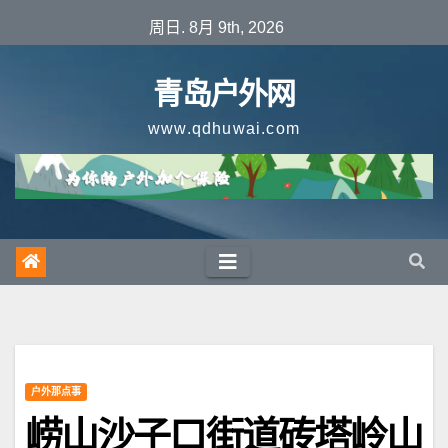
跳
周日. 8月 9th, 2026
至
内
青岛户外网
容
www.qdhuwai.com
户外那点事
崂山沙子口街道砖塔岭山