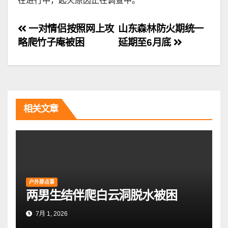
在进行中，起火原因正在调查中。
文
一对情侣按照网上攻
山东森林防火期统一
略爬竹子庵被困
延期至6月底
章
导
航
相关文章
户外那点事
两男生结伴爬白云洞脱水被困
7月 1, 2026