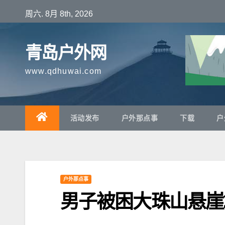
跳
周六. 8月 8th, 2026
至
内
青岛户外网
容
www.qdhuwai.com
活动发布
户外那点事
下载
户
户外那点事
男子被困大珠山悬崖