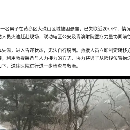
，一名男子在黄岛区大珠山区域被困悬崖，已失联近20小时，情
站人员火速赶赴现场，联动辖区公安及青滨附院医疗力量协同前
体失温，进入昏迷状态，无法自行脱困。救援人员立即制定转移
架，利用救援装备与人力接力的方式，协力将男子从险峻位置抬
山下，送往医院进行进一步检查与救治。