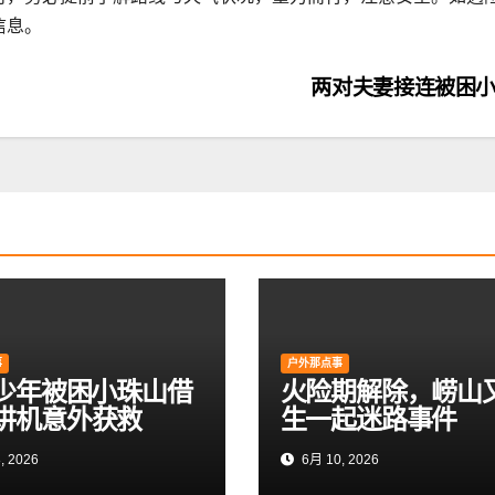
信息。
两对夫妻接连被困
事
户外那点事
岁少年被困小珠山借
火险期解除，崂山
讲机意外获救
生一起迷路事件
, 2026
6月 10, 2026