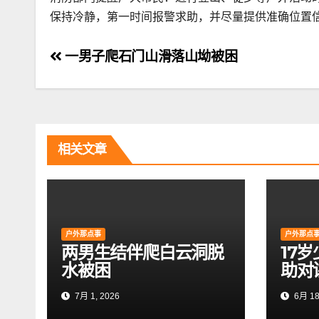
保持冷静，第一时间报警求助，并尽量提供准确位置
文
一男子爬石门山滑落山坳被困
章
导
航
相关文章
户外那点事
户外那点
两男生结伴爬白云洞脱
17
水被困
助对
7月 1, 2026
6月 18