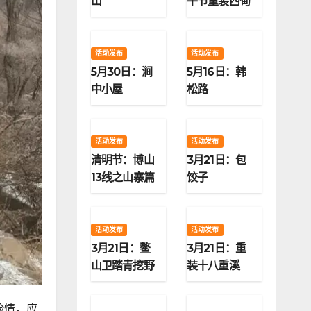
山
午节重装西甸
子梁
活动发布
活动发布
5月30日：涧
5月16日：韩
中小屋
松路
活动发布
活动发布
清明节：博山
3月21日：包
13线之山寨篇
饺子
活动发布
活动发布
3月21日：鳌
3月21日：重
山卫踏青挖野
装十八重溪
菜
险情，应