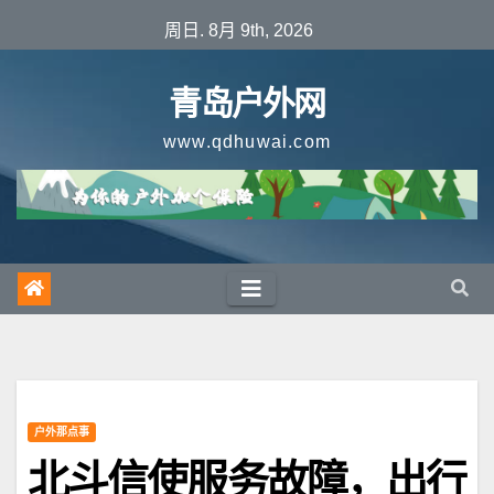
跳
周日. 8月 9th, 2026
至
内
青岛户外网
容
www.qdhuwai.com
户外那点事
北斗信使服务故障，出行