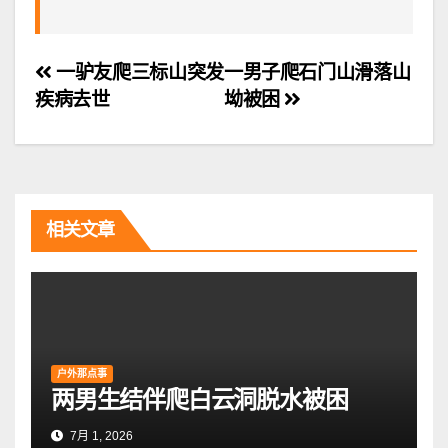
文
一驴友爬三标山突发
一男子爬石门山滑落山
疾病去世
坳被困
章
导
航
相关文章
户外那点事
两男生结伴爬白云洞脱水被困
7月 1, 2026