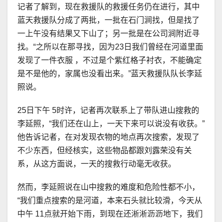
记者了解到，现在救援队的救援任务仍在进行，其中
蓝天救援队分成了两批，一批在石门涧找，但是找了
一上午没有结果又下山了；另一批是在公司涧附近寻
找。“之所以在那寻找，因为23日我们曾经在河道里面
发现了一件衣服 ，不过是个紫红格子衬衣，不能确定
是不是他的，家属也没看出来。”蓝天救援队队长李延
照说。
25日下午 5时许，记者再次联系上了带队进山搜救的
李延照，“我们还在山上，一天下来可以说没有收获。”
他告诉记者，在对发现衣物的地点再次搜索，发现了
不少东西，但经核实，这些物品都跟刘露荣没有关
系，从这方面说，一天的搜救行动毫无收获。
然而，李延照说在山中搜救的难度和危险性都不小，
“我们重点搜索的是河道，本来石头就比较滑，今天从
中午 11点就开始下雨，到现在还淅淅沥沥地下，我们