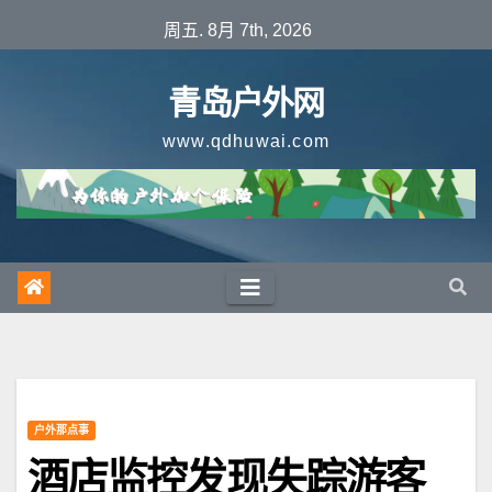
跳
周五. 8月 7th, 2026
至
内
青岛户外网
容
www.qdhuwai.com
户外那点事
酒店监控发现失踪游客