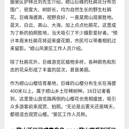
据景区护林员刘先生介绍，崂山巨峰的杜鹃花分布范
围广、密度大、树龄长，均为自然生长的野生杜鹃
花。巨峰海拔高，视野良好，一直是爬山观景胜地。
蓝天、白云、高山、大海，加上点点杜鹃花，这里成
为了新的拍照胜地，当天吸引了不少摄影爱好者。“预
计本周末杜鹃花将迎来盛花期，市民可以带着相机过
来留影。”崂山风景区工作人员介绍。
除了杜鹃花外，巨峰游览区植物多样，各种颜色和形
态的花朵形成了丰富的层次，甚是美丽。
作为崂山山樱培育基地，巨峰的山樱分布生长在海拔
400米以上，属于崂山乡土珍稀树种。16日记者看
到，这里登山游览路两侧的山樱花也竞相盛放，吸引
众多游客前来观赏、拍照。“无论是云雾天还是晴天，
都很适合观赏山樱。”景区工作人员称。