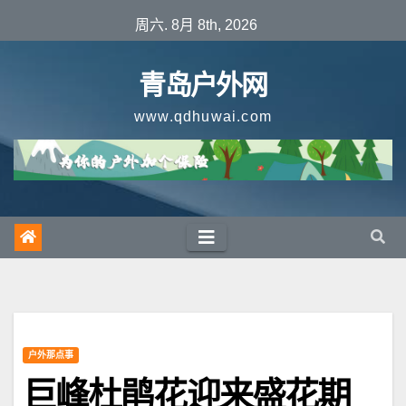
跳
周六. 8月 8th, 2026
至
内
青岛户外网
容
www.qdhuwai.com
户外那点事
巨峰杜鹃花迎来盛花期