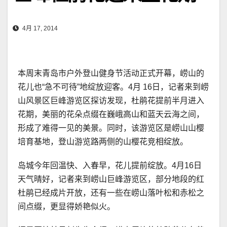
4月 17, 2014
本周末青岛市户外登山健身节活动正式开幕，崂山的
花儿也“急不可待”地绽放迎客。4月 16日，记者来到崂
山风景区巨峰游览区探访发现，杜鹃花提前半月进入
花期，美丽的花朵点缀在巍峨高山和蓝天云海之间，
形成了难得一见的美景。同时，该游览区是崂山山樱
培育基地，登山游览路两侧的山樱花竞相绽放。
岛城今年回温快、入春早，花儿提前绽放。4月16日
天气晴好，记者来到崂山巨峰游览区，部分地段的红
杜鹃已经成片开放，还有一些在崂山落叶松和赤松之
间点缀，更显得娇艳似火。