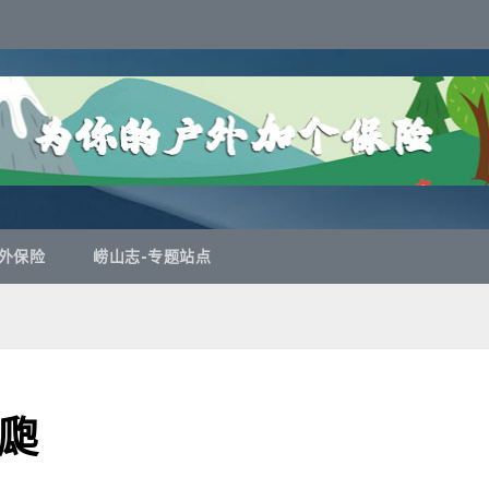
外保险
崂山志-专题站点
瓟