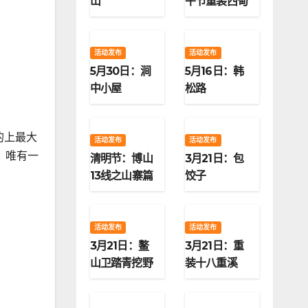
山
午节重装西甸
子梁
活动发布
活动发布
5月30日：涧
5月16日：韩
中小屋
松路
的上最大
活动发布
活动发布
。唯有一
清明节：博山
3月21日：包
13线之山寨篇
饺子
活动发布
活动发布
3月21日：鳌
3月21日：重
山卫踏青挖野
装十八重溪
菜