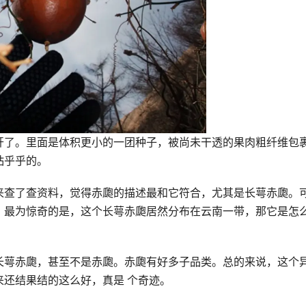
开了。里面是体积更小的一团种子，被尚未干透的果肉粗纤维包
粘乎乎的。
来查了查资料，觉得赤瓟的描述最和它符合，尤其是长萼赤瓟。
。最为惊奇的是，这个长萼赤瓟居然分布在云南一带，那它是怎
长萼赤瓟，甚至不是赤瓟。赤瓟有好多子品类。总的来说，这个
还结果结的这么好，真是 个奇迹。