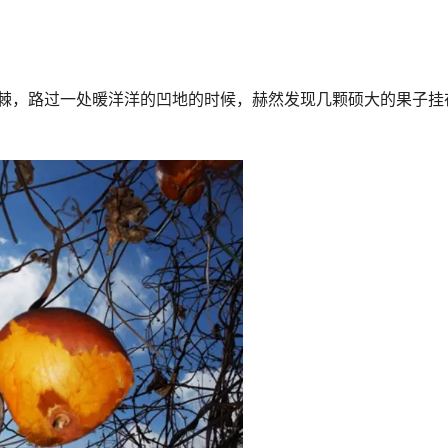
棘，路过一处暖洋洋的凹地的时候，赫然发现几颗硕大的果子挂