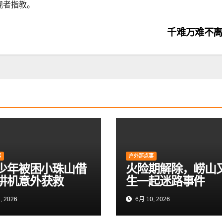
观者指教。
千难万难不
事
户外那点事
岁少年被困小珠山借
火险期解除，崂山
讲机意外获救
生一起迷路事件
, 2026
6月 10, 2026