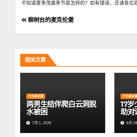
不知道夏季茂盛季节是怎样的？如有错误，还请各位
文
柳树台的麦克伦堡
章
导
航
相关文章
户外那点事
户外那点
两男生结伴爬白云洞脱
17
水被困
助对
7月 1, 2026
6月 18