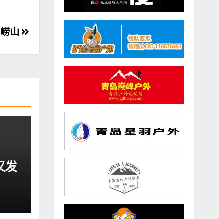
离崂山
又发