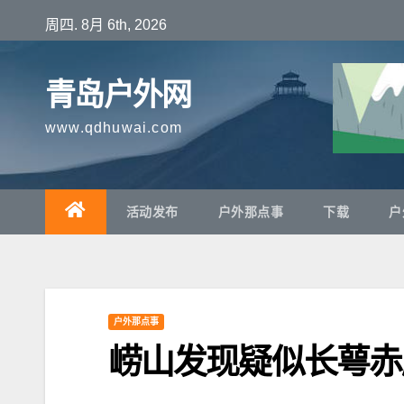
跳
周四. 8月 6th, 2026
至
内
青岛户外网
容
www.qdhuwai.com
活动发布
户外那点事
下载
户
户外那点事
崂山发现疑似长萼赤