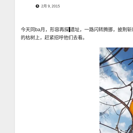
2月 9, 2015
今天同ba月，形容再探
遗址，一路闪转腾挪，披荆斩
的枯树上，赶紧招呼他们去看。