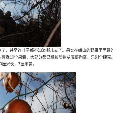
枯了，甚至连叶子都不知道哪儿去了。果实在崂山的野果里面算
有近10个果囊，大部分都已经被动物从底部掏空，只剩个硬壳
0厘米长，7厘米宽。