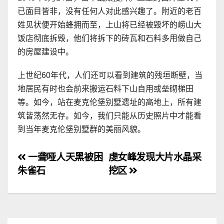
已面目皆非，没有任何人对此感兴趣了。附近的老百
姓见状便开始蜂拥而至，上山将已经被毁坏的崂山大
饭店彻底拆毁，他们将拆下的砖瓦和石料多用做自己
的房屋建设中。
上世纪60年代，人们还可以看到建筑的残垣断壁，当
地居民有时也会前来搬运石料下山自用或垒砌梯田
等。如今，站在麦克伦堡别墅遗址的高地上，所有建
筑皆荡然无存。如今，我们只能从历史照片中才能看
到当年麦克伦堡别墅群的美丽风貌。
文
一聋哑人天黑被困
虔女峰发现大片水晶采
朱雀石
挖区
章
导
航