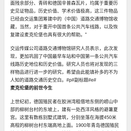
面残余部分、青砖和德国辛普森瓦片，均属于重要历
史见证物品，历史价值、学术价值极高，这三件物品
已经由交运集团筹建中的（中国）道路交通博物馆收
藏，当然，对于重开中国首条公共汽车线路，以及恢
复建设麦克伦堡也具有很大的帮助。”
交运传媒公司道路交通博物馆研究人员表示，此次发
现，更加巩固了中国最早车站和中国第一条公共汽车
线路历史地位和历史价值。研究人员也将对发现的三
样物品进行进一步的研究，希望由此能填补多的不为
人知的道路交通历史空白。#p#副标题#e#
麦克伦堡的前世今生
上世纪初，德国殖民者在胶洲湾租借地东侧的崂山中
部的柳树台村的东坡上，建有一处西洋风格的避暑夏
宫。这里有数栋别墅式建筑，分别坐落在海拔450米
高程的柳树台村东端高地上面。1900年青岛德国殖民