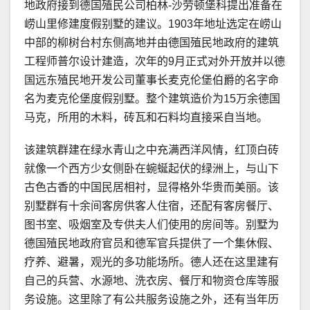
地政府接到德国殖民公司柏林-沙劳顿堡科提出准备在
崂山里修建度假别墅的建议。1903年地址选定在崂山
中部的柳树台村东侧高地并由德国殖民地政府的建筑
工程师普尔设计建造，次年的9月正式对外开放并以德
国远东殖民地开发公司董事长麦克伦堡伯爵的名字命
名为麦克伦堡度假别墅。整个建筑造价为15万余德国
马克，所用的木料，砖瓦和石料均直接采自当地。
该建筑群建在绿水青山之中充满西洋风情，红顶白砖
就像一个西方少女侧卧在蜿蜒起伏的绿洲上，与山下
古色古香的中国民居相衬，显得格外华贵而美丽。该
别墅群有十余间客房供客人住宿，还配有客房餐厅、
图书室、吸烟室及专供夫人们使用的房间等。别墅为
德国殖民地政府官员和德军官兵提供了一个集休假、
疗养、避暑，观光的多功能场所。德人还在这里建有
自己的兵营、水源地、洗衣房、餐厅和物资仓库等服
务设施。这里除了有公共服务设施之外，还有当年历