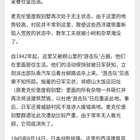
家眷仓皇出逃。
麦克伦堡度假别墅再次处于无主状态，由于这里的地
势较高，村民并不常到这里，致使这些西洋建筑重新
陷入荒败的状态中，数年工夫就被小树和杂草淹没
了。
自1942年起，这里又被崂山里的“游击队”占据，他们
在里面居住生活。他们的活动很快就被日军获知，立
刻派出部队乘汽车沿着台柳路追杀上来。“游击队”见逃
窜不知所踪。恼羞的日军见状，将崂山大饭店旧址
（原麦克伦堡度假别墅）里面的所有杂物一并砸烂并
再次将该建筑焚毁，以杜绝“游击队”日后重返此地。事
后，日军还曾威胁村民不准进入废墟高地。麦克伦堡
别墅群遗址此次遭劫比较严重，由于常年无人敢光
顾，它彻底消失了。
1945年8月14日，日本战败投降。这里的西洋建筑早