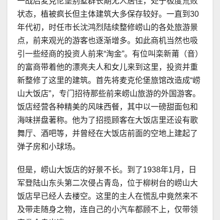
一战后麦克伦堡别墅群长期无人居住，处于极度荒败
状态，植被疯长但主体建筑大多保存较好。一直到30
年代初，时任市长沈鸿烈陆续整修崂山的各处旅游景
点，前来观光的游客也逐渐增多。如此商机当然也吸
引一些经商的投资人前来“淘金”。有位叫栾新莆（音）
的富商带着他的漂亮夫人和女儿来到这里，投资并重
新整修了这里的建筑。首先将麦克伦堡旅馆改造成“崂
山大饭店”，专门招待那些前来崂山旅游的外国游客。
饭店经营各种精美的风味西餐，其中以一磅甜面包和
海味拼盘著称。他为了招揽顾客在大饭店里还设有歌
舞厅、酒吧等，并曾经在大饭店前面的空地上建起了
弹子房和小球场。
但是，崂山大饭店的好景不长。到了1938年1月，日
军登陆山东头第二次侵占青岛，位于柳树台的崂山大
饭店早已经人去楼空。这里的主人在慌乱中竟然来不
及带走随身之物，连自己的小汽车都顾不上，仅带领