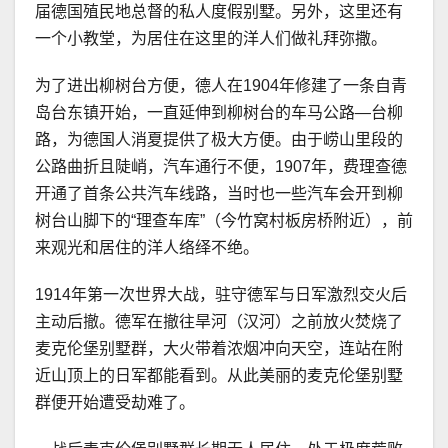
届德国殖民地总督的私人度假别墅。另外，这里还有
一个小教堂，为居住在这里的洋人们做礼拜弥撒。
为了进出柳树台方便，德人在1904年修建了一条自青
岛台东镇开始，一直延伸到柳树台的车马公路—台柳
路，为德国人消夏提供了极大方便。由于崂山里段的
公路曲折且陡峭，汽车通行不便，1907年，费理查德
开通了首条公共汽车线路，当时也一些汽车会开到柳
树台山脚下的“理查车库”（今竹窝村板房桥附近），前
来观光和居住的洋人络绎不绝。
1914年第一次世界大战，驻守德军与日军激烈交火后
主动后撤。德军在撤往旱河（汉河）之前放火焚烧了
麦克伦堡别墅群，大火带着浓烟冲向天空，连站在附
近山顶上的日军都能看到。从此美丽的麦克伦堡别墅
群便开始遭受劫难了。