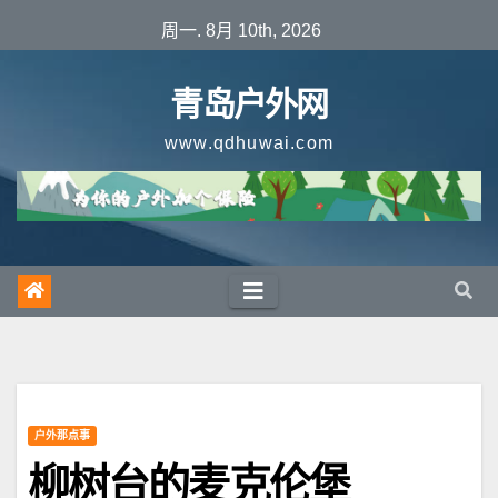
跳
周一. 8月 10th, 2026
至
内
青岛户外网
容
www.qdhuwai.com
户外那点事
柳树台的麦克伦堡