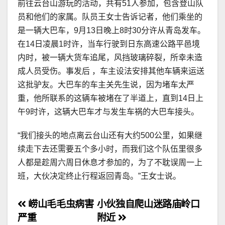
前往云台山游玩的活动，共有51人参加，包含登山队
员和他们的家属。队员王女士告诉记者，他们乘坐的
是一辆大巴车，9月13日晚上8时30分许从青岛发车。
在14日凌晨1时许，当车行驶到日东高速公路平邑境
内时，被一辆大货车追尾，风挡玻璃碎裂，所幸未造
成人员受伤。事发后 ，车主设法安排其他车辆来运送
这批驴友。大巴车的车主关先生说，因为堵车太严
重，他所联系的这辆车被堵在了半道上，直到14日上
午9时许，这辆大巴车才与发生车祸的大巴车接头。
“我们接头的地点离云台山还有大约500公里，如果继
续走下去还需要五个多小时，而我们这个队伍里很多
人都是趁周六周日休息才参加的，为了不耽误周一上
班，大伙决定终止行程返回青岛。”王女士说。
文
崂山毛毛虫病害
小伙独自爬山迷路庙岭口
严重
附近