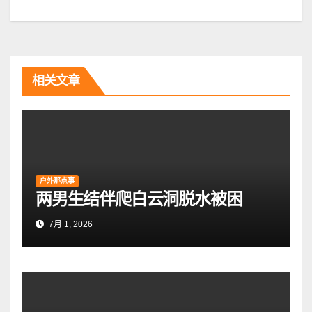
章
导
航
相关文章
户外那点事
两男生结伴爬白云洞脱水被困
7月 1, 2026