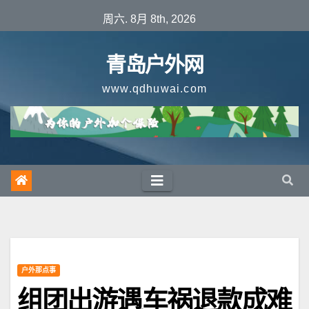
跳
周六. 8月 8th, 2026
至
内
青岛户外网
容
www.qdhuwai.com
户外那点事
组团出游遇车祸退款成难