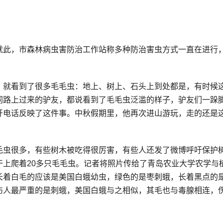
就此，市森林病虫害防治工作站称多种防治害虫方式一直在进行
，就看到了很多毛毛虫：地上、树上、石头上到处都是，有时候
同路上过来的驴友，都说看到了毛毛虫泛滥的样子，驴友们一跺
开电话反映了这件事。中秋假期里，他再次进山游玩，走的还是
毛虫很多，有些树木被吃得很厉害，有些人还发了微博呼吁保护
上爬着20多只毛毛虫。记者将照片传给了青岛农业大学农学与
长着白毛的应该是美国白蛾幼虫，绿色的是枣刺蛾，长着黑点的
伤人最严重的是刺蛾，美国白蛾与之相似，其毛也与毒腺相连，