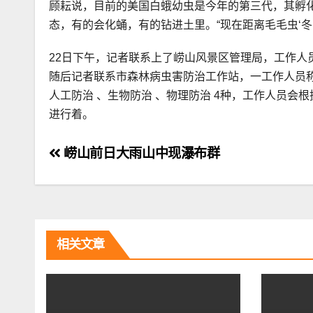
顾耘说，目前的美国白蛾幼虫是今年的第三代，其孵化
态，有的会化蛹，有的钻进土里。“现在距离毛毛虫‘
22日下午，记者联系上了崂山风景区管理局，工作人
随后记者联系市森林病虫害防治工作站，一工作人员
人工防治 、生物防治 、物理防治 4种，工作人员
进行着。
文
崂山前日大雨山中现瀑布群
章
导
航
相关文章