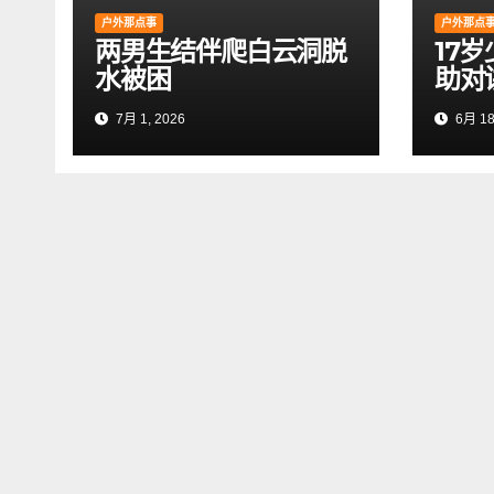
户外那点事
户外那点
两男生结伴爬白云洞脱
17
水被困
助对
7月 1, 2026
6月 18