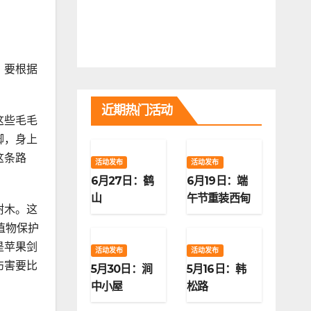
，要根据
近期热门活动
这些毛毛
脚，身上
这条路
活动发布
活动发布
6月27日：鹤
6月19日：端
山
午节重装西甸
树木。这
子梁
植物保护
是苹果剑
活动发布
活动发布
伤害要比
5月30日：涧
5月16日：韩
中小屋
松路