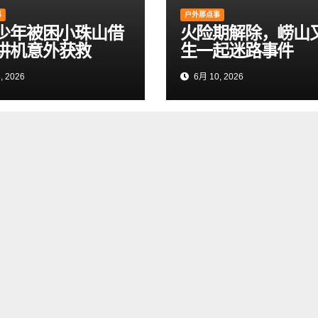
事
户外那点事
岁少年被困小珠山借
火险期解除，崂山
讲机意外获救
生一起迷路事件
, 2026
6月 10, 2026