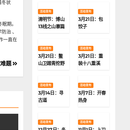
越冬状
活动发布
活动发布
清明节：博山
3月21日：包
冬眠期。
13线之山寨篇
饺子
防治 、
作一直在
活动发布
活动发布
3月21日：鳌
3月21日：重
山卫踏青挖野
装十八重溪
成难题
菜
活动发布
活动发布
3月14日：寻
3月7日：开春
古道
热身
活动发布
活动发布
12月27日：冬
11月1日：上刀