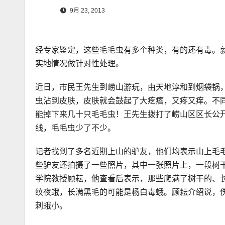
9月 23, 2013
经专家鉴定，这些毛毛虫有多个种类，有的还有毒。
实地情况做针对性处理。
近日，市民王先生到崂山游玩，由天地淳和到烟袋锅
虫沾到皮肤，皮肤就会鼓起了大疙瘩，又疼又痒。不
能掉下来几十只毛毛虫！王先生拨打了崂山区区长公
线，毛毛虫少了不少。
记者找到了多名近期上山的驴友，他们均表示山上毛
些驴友还拍摄了一些照片，其中一张照片上，一段树干
学院教授顾耘，他查看后表示，那些爬满了树干的、
纹夜蛾，长满黑毛的可能是杨白毒蛾。顾耘介绍说，
刺蛾小。