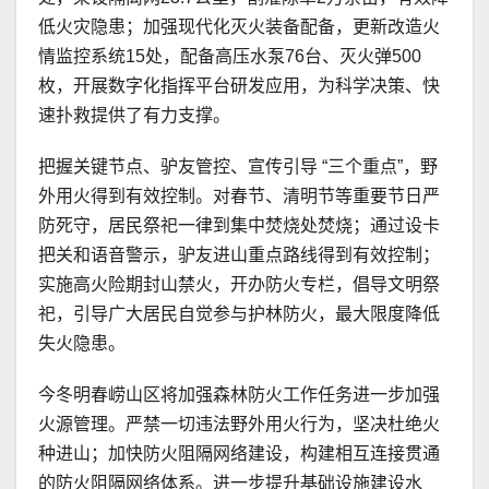
低火灾隐患；加强现代化灭火装备配备，更新改造火
情监控系统15处，配备高压水泵76台、灭火弹500
枚，开展数字化指挥平台研发应用，为科学决策、快
速扑救提供了有力支撑。
把握关键节点、驴友管控、宣传引导 “三个重点”，野
外用火得到有效控制。对春节、清明节等重要节日严
防死守，居民祭祀一律到集中焚烧处焚烧；通过设卡
把关和语音警示，驴友进山重点路线得到有效控制；
实施高火险期封山禁火，开办防火专栏，倡导文明祭
祀，引导广大居民自觉参与护林防火，最大限度降低
失火隐患。
今冬明春崂山区将加强森林防火工作任务进一步加强
火源管理。严禁一切违法野外用火行为，坚决杜绝火
种进山；加快防火阻隔网络建设，构建相互连接贯通
的防火阻隔网络体系。进一步提升基础设施建设水