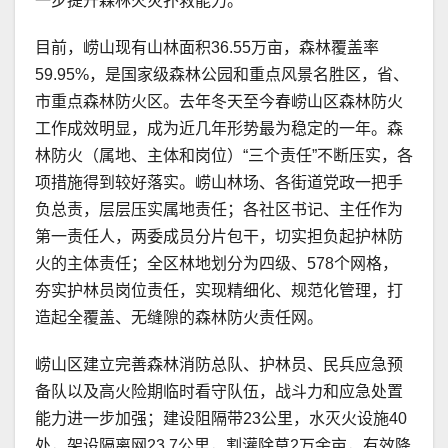
一步提升森林火灾扑救能力。
目前，崂山现有山林面积36.55万亩，森林覆盖率
59.95%，是国家级森林公园和重点风景名胜区，省、
市重点森林防火区。去年冬天至今春崂山区森林防火
工作成效明显，成为近几年形势最为稳定的一年。森
林防火（属地、主体和岗位）“三个责任”不断压实，各
项措施得到较好落实。崂山林场、各街道党政一把手
负总责，层层压实属地责任；各社区书记、主任作为
第一责任人，两委成员分片包干，切实担负起护林防
火的主体责任；全区林地划分为四级、578个网格，
夯实护林员岗位责任，实现精细化、规范化管理，打
造起全覆盖、无缝隙的森林防火责任网。
崂山区建立完善森林消防总队、护林员、民兵应急预
备队以及高火险期临时看守队伍，战斗力和应急处置
能力进一步加强；建设阻隔带23公里，水灭火设施40
处，架设隔离网23.7公里，割灌除草2万余亩，有效降