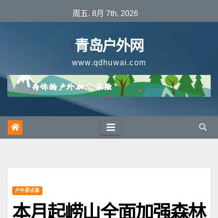
跳
周五. 8月 7th, 2026
至
内
青岛户外网
容
www.qdhuwai.com
户外那点事
本月起崂山全面加强森林