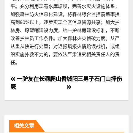
平。充分利用现有水库塘坝，完善水灭火设施体系；
加强森林防火信息化建设，将森林综合监控覆盖率提
高到90%以上，逐步实现全区信息资源共享；加大护
林房、瞭望哨建设力度，统一护林房建设标准，不断
改善护林员工作条件。加大森林火灾侦破力度。从严
从重从快进行处置；对迟报瞒报火情贻误战机，或组
织实施扑救不力的，要依法严肃追究相关责任人的责
任。
文
一驴友在长涧爬山昏
城阳三男子石门山摔伤
厥
章
导
航
相关文章