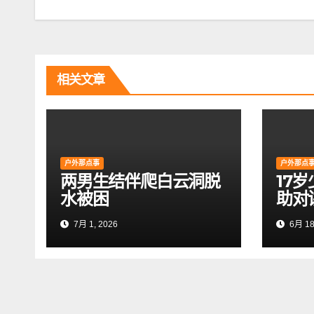
章
导
航
相关文章
户外那点事
户外那点
两男生结伴爬白云洞脱
17
水被困
助对
7月 1, 2026
6月 18