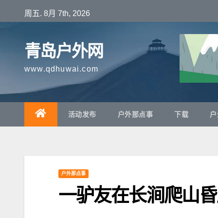
跳
周五. 8月 7th, 2026
至
内
青岛户外网
容
www.qdhuwai.com
活动发布
户外那点事
下载
户
户外那点事
一驴友在长涧爬山昏