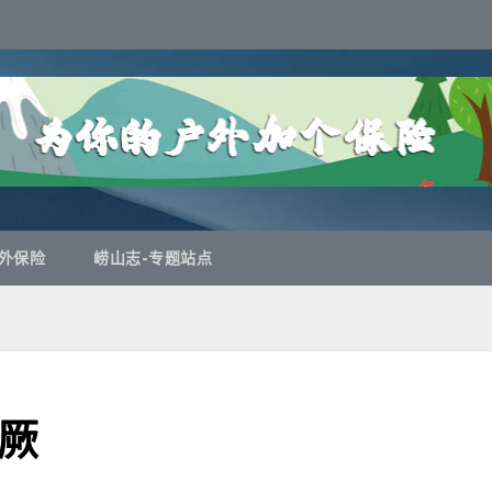
外保险
崂山志-专题站点
厥