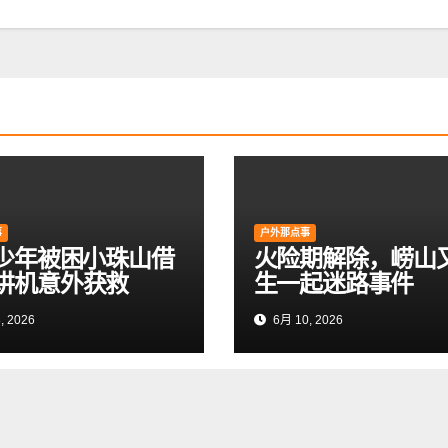
事
户外那点事
岁少年被困小珠山借
火险期解除，崂山
讲机意外获救
生一起迷路事件
, 2026
6月 10, 2026