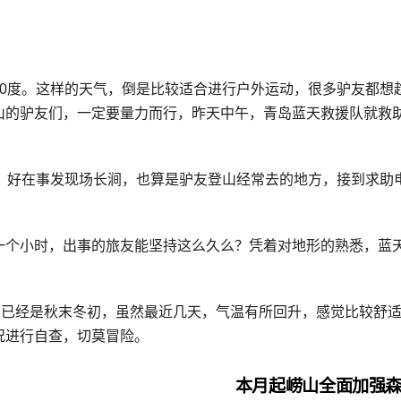
0度。这样的天气，倒是比较适合进行户外运动，很多驴友都想
山的驴友们，一定要量力而行，昨天中午，青岛蓝天救援队就救
。好在事发现场长涧，也算是驴友登山经常去的地方，接到求助
一个小时，出事的旅友能坚持这么久么？凭着对地形的熟悉，蓝
在已经是秋末冬初，虽然最近几天，气温有所回升，感觉比较舒
况进行自查，切莫冒险。
本月起崂山全面加强