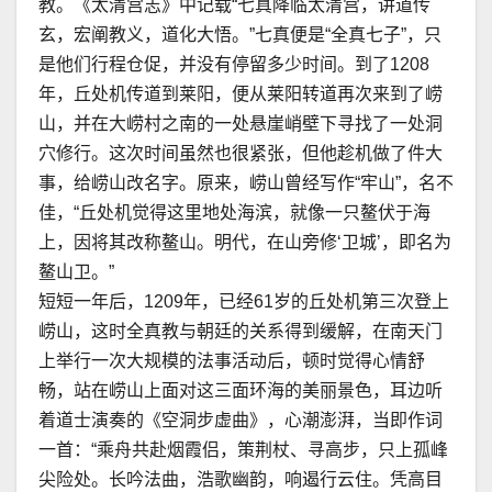
教。《太清宫志》中记载“七真降临太清宫，讲道传
玄，宏阐教义，道化大悟。”七真便是“全真七子”，只
是他们行程仓促，并没有停留多少时间。到了1208
年，丘处机传道到莱阳，便从莱阳转道再次来到了崂
山，并在大崂村之南的一处悬崖峭壁下寻找了一处洞
穴修行。这次时间虽然也很紧张，但他趁机做了件大
事，给崂山改名字。原来，崂山曾经写作“牢山”，名不
佳，“丘处机觉得这里地处海滨，就像一只鳌伏于海
上，因将其改称鳌山。明代，在山旁修‘卫城’，即名为
鳌山卫。”
短短一年后，1209年，已经61岁的丘处机第三次登上
崂山，这时全真教与朝廷的关系得到缓解，在南天门
上举行一次大规模的法事活动后，顿时觉得心情舒
畅，站在崂山上面对这三面环海的美丽景色，耳边听
着道士演奏的《空洞步虚曲》，心潮澎湃，当即作词
一首：“乘舟共赴烟霞侣，策荆杖、寻高步，只上孤峰
尖险处。长吟法曲，浩歌幽韵，响遏行云住。凭高目