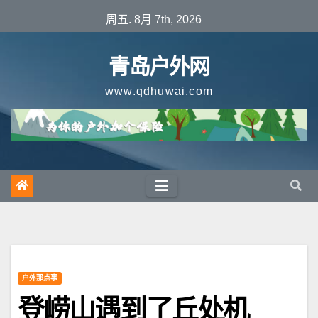
跳
周五. 8月 7th, 2026
至
内
青岛户外网
容
www.qdhuwai.com
户外那点事
登崂山遇到了丘处机