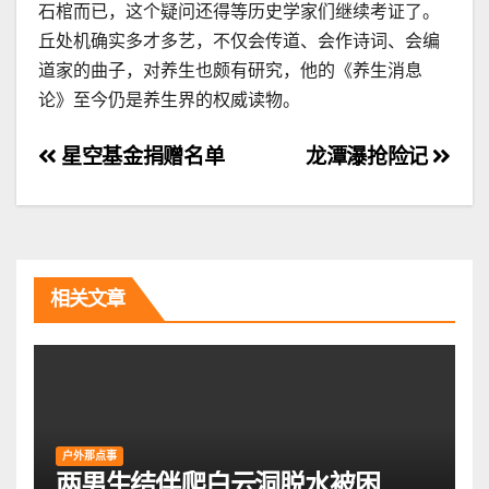
石棺而已，这个疑问还得等历史学家们继续考证了。
丘处机确实多才多艺，不仅会传道、会作诗词、会编
道家的曲子，对养生也颇有研究，他的《养生消息
论》至今仍是养生界的权威读物。
文
星空基金捐赠名单
龙潭瀑抢险记
章
导
航
相关文章
户外那点事
两男生结伴爬白云洞脱水被困