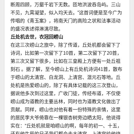
断周四顾，万壑千岩下无数。匝地洪波吞岛屿。三山
不见，九霄凝望，似入均天去。”这首词便是至今广为
传唱的《青玉案》，将南天门的高险之状和法事活动
的盛况表述得淋漓尽致。
丘处机去世，衣冠回崂山
在这三次崂山之旅中，除了传道，丘处机都会留下了
诗词，比如第一次留下了10首，第二次留下了20首，
第三次又留下很多，比如在三皇殿上方便有一处丘祖
刻石 。据了解，至今崂山上有丘处机诗词41首，散布
于崂山的太清宫、白龙洞、上清宫、混元石等地。丘
处机是热爱崂山的，除了有具体记载的这三次登山，
据说他多次到过这里，广收门徒，传经布道，不仅使
崂山成为道教的主要丛林，同时也为道教文化做出了
贡献。同样，崂山也对他有着一份特殊的亲情，这里
的居民李大爷倚靠在一棵银杏树旁边晒太阳，他说得
实在：“丘处机就是咱崂山的啊，每年的初一、十五，
还有他生辰的日子我们都会去太清宫、上清宫给他烧