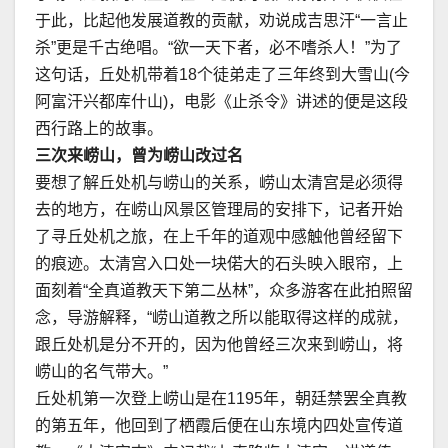
于此，比起他发展道教的贡献，劝说成吉思汗“一言止
杀”更是千古绝唱。“欲一天下者，必不嗜杀人！”为了
这句话，丘处机带着18个徒弟走了三年终到大雪山(今
阿富汗兴都库什山)，电影《止杀令》讲述的便是这段
西行路上的故事。
三次来崂山，曾为崂山改过名
要想了解丘处机与崂山的关系，崂山太清宫是必须得
去的地方，在崂山风景区管理局的安排下，记者开始
了寻丘处机之旅，在上千年的道观中感触他曾经留下
的痕迹。太清宫入口处一块偌大的石头映入眼帘，上
面刻着“全真道教天下第二丛林”，众多游客在此拍照留
念，导游解释，“崂山道教之所以能取得这样的成就，
跟丘处机是分不开的，因为他曾经三次来到崂山，将
崂山的名气带大。”
丘处机第一次登上崂山是在1195年，朝廷禁罢全真教
的第五年，他回到了栖霞后便在山东境内四处宣传道