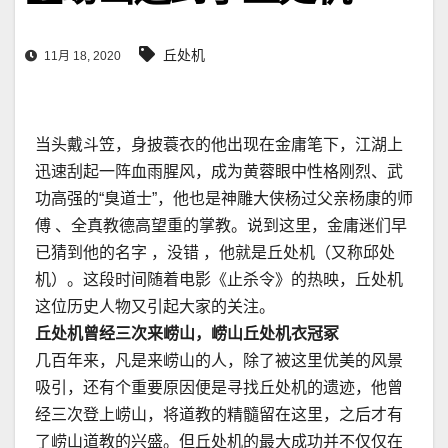
丘处机
11月 18, 2020
当头戴斗笠，身披蓑衣的他出现在金庸笔下，江湖上
迅速刮起一阵血雨腥风，成为黄蓉眼中性格刚烈、武
功高强的“臭道士”，他也是神雕大侠杨过父亲杨康的师
傅 、全真教德高望重的掌教。说到这里，金庸迷们早
已猜到他的名字 ，没错 ，他就是丘处机（又称邱处
机）。这段时间随着电影《止杀令》的热映，丘处机
这位历史人物又引起大家的关注。
丘处机曾经三次来崂山，崂山丘处机衣冠冢
几百年来，凡是来崂山的人，除了被这里优美的风景
吸引，还有个重要原因便是寻找丘处机的遗迹，他曾
经三次登上崂山，将道教的精髓留在这里，之后才有
了崂山道教的兴盛。但丘处机的最大成功并不仅仅在