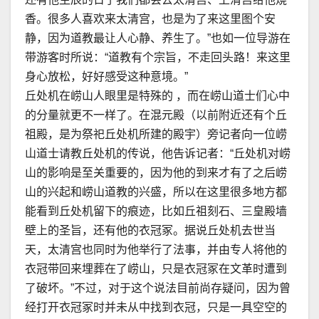
香。很多人喜欢来太清宫，也是为了来这里图个安
静，因为道教最让人心静、养生了。”也如一位导游在
带游客时所说：“道教有个宗旨，不走回头路！来这里
身心放松，好好感受这种意境。”
丘处机在崂山人眼里是特殊的 ，而在崂山道士们心中
的分量就更不一样了。在混元殿（以前附近还有个丘
祖殿，是为祭祀丘处机所建的殿宇）旁记者向一位崂
山道士请教丘处机的传说，他告诉记者：“丘处机对崂
山的影响是至关重要的，因为他的到来才有了之后崂
山的兴起和崂山道教的兴盛，所以在这里很多地方都
能看到丘处机留下的痕迹，比如丘祖刻石、三皇殿墙
壁上的圣旨，还有他的衣冠冢。据说丘处机去世当
天，太清宫也同时为他举行了法事，并由专人将他的
衣冠带回来埋葬在了崂山，只是衣冠冢在文革时遭到
了破坏。”不过，对于这个说法目前尚存疑问，因为曾
经打开衣冠冢时并未从中找到衣冠，只是一具空空的